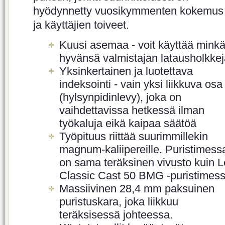
hyödynnetty vuosikymmenten kokemus
ja käyttäjien toiveet.
Kuusi asemaa - voit käyttää mink
hyvänsä valmistajan latausholkkej
Yksinkertainen ja luotettava
indeksointi - vain yksi liikkuva osa
(hylsynpidinlevy), joka on
vaihdettavissa hetkessä ilman
työkaluja eikä kaipaa säätöä
Työpituus riittää suurimmillekin
magnum-kaliipereille. Puristimess
on sama teräksinen vivusto kuin 
Classic Cast 50 BMG -puristimess
Massiivinen 28,4 mm paksuinen
puristuskara, joka liikkuu
teräksisessä johteessa.