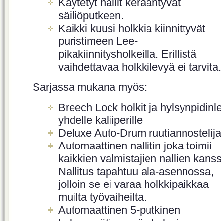
Käytetyt nallit kerääntyvät
säiliöputkeen.
Kaikki kuusi holkkia kiinnittyvät
puristimeen Lee-
pikakiinnitysholkeilla. Erillistä
vaihdettavaa holkkilevyä ei tarvita.
Sarjassa mukana myös:
Breech Lock holkit ja hylsynpidinl
yhdelle kaliiperille
Deluxe Auto-Drum ruutiannostelija
Automaattinen nallitin joka toimii
kaikkien valmistajien nallien kanss
Nallitus tapahtuu ala-asennossa,
jolloin se ei varaa holkkipaikkaa
muilta työvaiheilta.
Automaattinen 5-putkinen