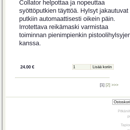
Collator helpottaa ja nopeuttaa
syöttöputkien täyttöä. Hylsyt jakautuvat
putkiin automaattisesti oikein päin.
Irrotettava reikämaski varmistaa
toiminnan pienimpienkin pistoolihylsyje
kanssa.
24.00 €
[1]
[2]
>>>
Pitkäni
p
Tapio