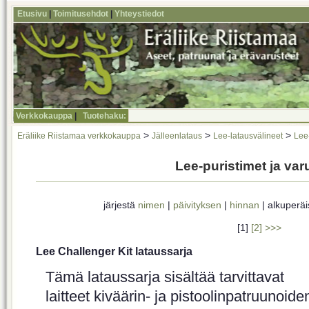
Etusivu
|
Toimitusehdot
|
Yhteystiedot
Verkkokauppa
|
Tuotehaku:
>
>
>
Eräliike Riistamaa verkkokauppa
Jälleenlataus
Lee-latausvälineet
Lee-
Lee-puristimet ja var
järjestä
nimen
|
päivityksen
|
hinnan
| alkuperä
[1]
[2]
>>>
Lee Challenger Kit lataussarja
Tämä lataussarja sisältää tarvittavat
laitteet kiväärin- ja pistoolinpatruunoide