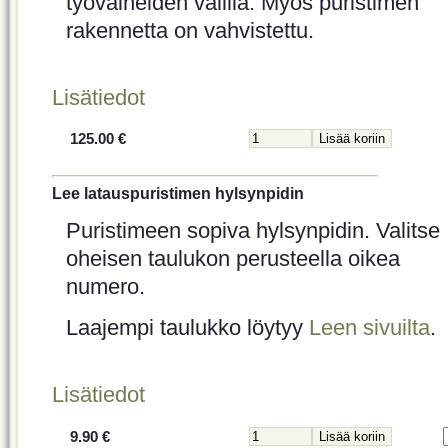
työvaiheiden välillä. Myös puristimen
rakennetta on vahvistettu.
Lisätiedot
125.00 €
Lee latauspuristimen hylsynpidin
Puristimeen sopiva hylsynpidin. Valitse
oheisen taulukon perusteella oikea
numero.
Laajempi taulukko löytyy
Leen sivuilta
.
Lisätiedot
9.90 €