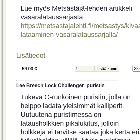
Lue myös Metsästäjä-lehden artikkeli
vasaralataussarjasta:
https://metsastajalehti.fi/metsastys/kiv
lataaminen-vasaralataussarjalla/
Lisätiedot
59.00 €
Lee Breech Lock Challenger -puristin
Tukeva O-runkoinen puristin, jolla on
helppo ladata yleisimmät kaliiperit.
Uutuutena puristimessa on
latausholkkien pikalukitus, jolloin
holkkeja ei tarvitse säätää joka kerta eri