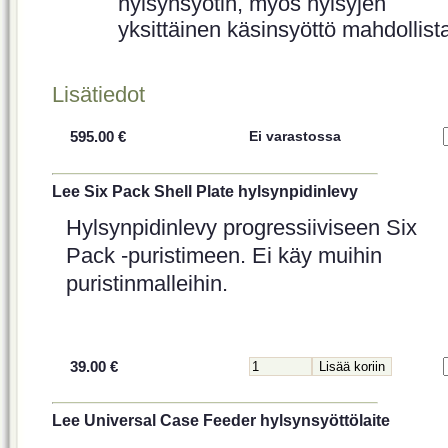
hylsynsyötin, myös hylsyjen
yksittäinen käsinsyöttö mahdollist
Lisätiedot
595.00 €
Ei varastossa
Lee Six Pack Shell Plate hylsynpidinlevy
Hylsynpidinlevy progressiiviseen Six
Pack -puristimeen. Ei käy muihin
puristinmalleihin.
39.00 €
Lee Universal Case Feeder hylsynsyöttölaite