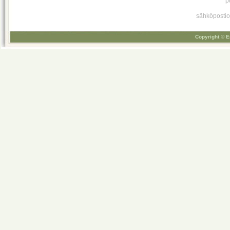
p
sähköpostio
Copyright © E