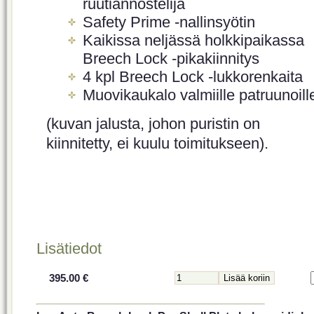
ruutiannostelija
Safety Prime -nallinsyötin
Kaikissa neljässä holkkipaikassa
Breech Lock -pikakiinnitys
4 kpl Breech Lock -lukkorenkaita
Muovikaukalo valmiille patruunoill
(kuvan jalusta, johon puristin on
kiinnitetty, ei kuulu toimitukseen).
Lisätiedot
395.00 €