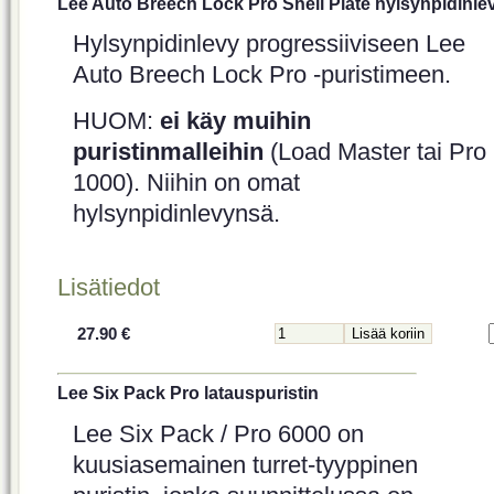
Lee Auto Breech Lock Pro Shell Plate hylsynpidinle
Hylsynpidinlevy progressiiviseen Lee
Auto Breech Lock Pro -puristimeen.
HUOM:
ei käy muihin
puristinmalleihin
(Load Master tai Pro
1000). Niihin on omat
hylsynpidinlevynsä.
Lisätiedot
27.90 €
Lee Six Pack Pro latauspuristin
Lee Six Pack / Pro 6000 on
kuusiasemainen turret-tyyppinen