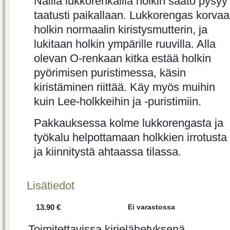
Näillä lukkorenkailla holkin säätö pysyy
taatusti paikallaan. Lukkorengas korvaa
holkin normaalin kiristysmutterin, ja
lukitaan holkin ympärille ruuvilla. Alla
olevan O-renkaan kitka estää holkin
pyörimisen puristimessa, käsin
kiristäminen riittää. Käy myös muihin
kuin Lee-holkkeihin ja -puristimiin.
Pakkauksessa kolme lukkorengasta ja
työkalu helpottamaan holkkien irrotusta
ja kiinnitystä ahtaassa tilassa.
Lisätiedot
13.90 €
Ei varastossa
Toimitettavissa kirjelähetyksenä.