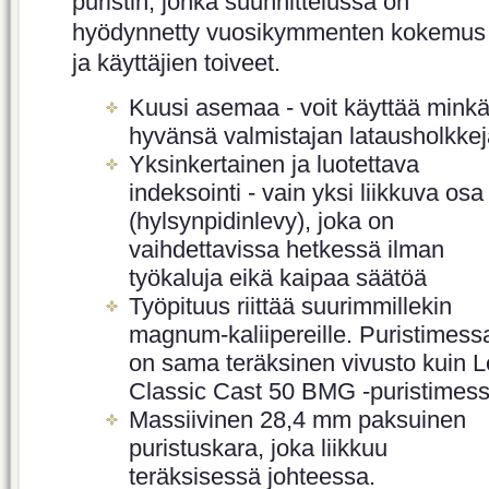
puristin, jonka suunnittelussa on
hyödynnetty vuosikymmenten kokemus
ja käyttäjien toiveet.
Kuusi asemaa - voit käyttää mink
hyvänsä valmistajan latausholkkej
Yksinkertainen ja luotettava
indeksointi - vain yksi liikkuva osa
(hylsynpidinlevy), joka on
vaihdettavissa hetkessä ilman
työkaluja eikä kaipaa säätöä
Työpituus riittää suurimmillekin
magnum-kaliipereille. Puristimess
on sama teräksinen vivusto kuin 
Classic Cast 50 BMG -puristimess
Massiivinen 28,4 mm paksuinen
puristuskara, joka liikkuu
teräksisessä johteessa.