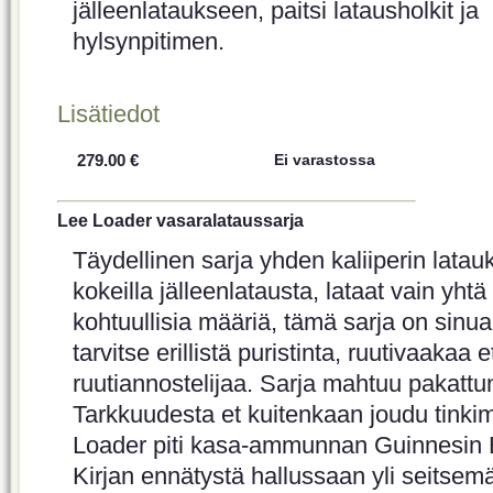
jälleenlataukseen, paitsi latausholkit ja
hylsynpitimen.
Lisätiedot
279.00 €
Ei varastossa
Lee Loader vasaralataussarja
Täydellinen sarja yhden kaliiperin latau
kokeilla jälleenlatausta, lataat vain yhtä 
kohtuullisia määriä, tämä sarja on sinua
tarvitse erillistä puristinta, ruutivaakaa 
ruutiannostelijaa. Sarja mahtuu pakattun
Tarkkuudesta et kuitenkaan joudu tinki
Loader piti kasa-ammunnan Guinnesin 
Kirjan ennätystä hallussaan yli seitsem