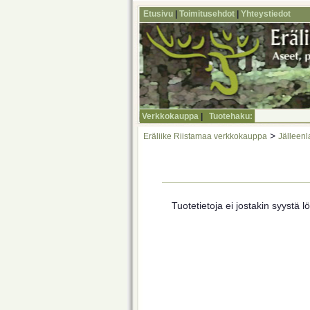
Etusivu
|
Toimitusehdot
|
Yhteystiedot
Verkkokauppa
|
Tuotehaku:
>
Eräliike Riistamaa verkkokauppa
Jälleenl
Tuotetietoja ei jostakin syystä lö