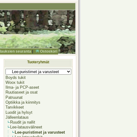
ilauksien seuranta
|
Ostoskori
Tuoteryhmät
Boyds tukit
Woox tukit
Ilma- ja PCP-aseet
Ruutiaseet ja osat
Patruunat
Optiikka ja kiinnitys
Tarvikkeet
Luodit ja hylsyt
Jälleenlataus
Ruudit ja nallit
Lee-latausvälineet
Lee-puristimet ja varusteet