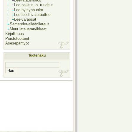
Lee-latausholkit
Lee-nallitus ja -ruuditus
Lee-hylsynhuolto
Lee-luodinvalutuotteet
Lee-varaosat
Samereier-aliäänilataus
Muut lataustarvikkeet
Kirjallisuus
Poistotuotteet
Asesepäntyöt
Tuotehaku