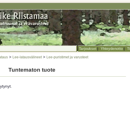
Tarjoukset
|
Yhteydenotto
|
T
>
>
ataus
Lee-latausvälineet
Lee-puristimet ja varusteet
Tuntematon tuote
ytynyt.