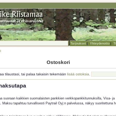
Tarjoukset
|
Yhteydenotto
|
T
i
Ostoskori
 tilaustasi, tai palaa takaisin tekemään
lisää ostoksia
.
 maksutapa
 suoraan kaikkien suomalaisten pankkien verkkopankkitunnuksilla, Visa- ja M
 Maksu tapahtuu turvallisesti Paytrail Oyj:n palvelussa, näkyy suoritettuna he