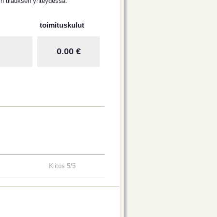
n tilauksen yhteydessä.
toimituskulut
0.00 €
Kiitos 5/5