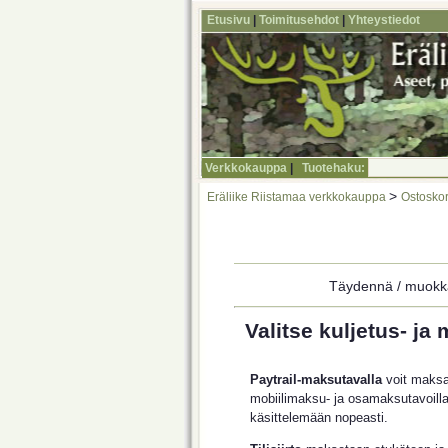
Etusivu
|
Toimitusehdot
|
Yhteystiedot
Verkkokauppa
|
Tuotehaku:
>
Eräliike Riistamaa verkkokauppa
Ostoskor
Täydennä / muokkaa
Valitse kuljetus- ja
Paytrail-maksutavalla
voit maksaa
mobiilimaksu- ja osamaksutavoilla.
käsittelemään nopeasti.