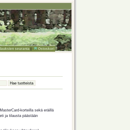
ilauksien seuranta
|
Ostoskori
asterCard-korteilla sekä eräillä
ti ja tilausta päästään