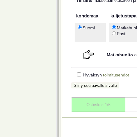
Tilisiirto
maksetaan etukäteen ja t
kohdemaa
kuljetustapa
Suomi
Matkahuol
Posti
Matkahuolto
on
Hyväksyn
toimitusehdot
Ostoskori 1/5