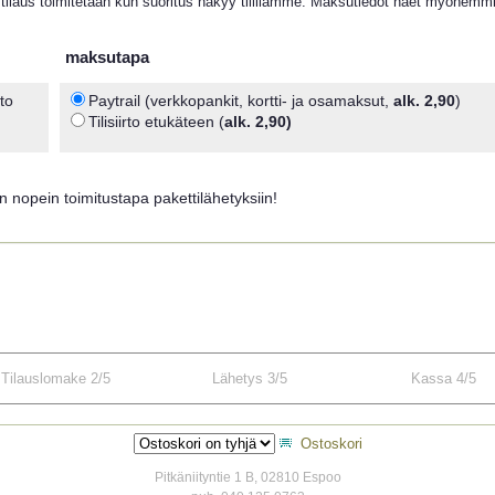
ilaus toimitetaan kun suoritus näkyy tilillämme. Maksutiedot näet myöhemmi
maksutapa
to
Paytrail (verkkopankit, kortti- ja osamaksut,
alk. 2,90
)
Tilisiirto etukäteen (
alk. 2,90)
 nopein toimitustapa pakettilähetyksiin!
Tilauslomake 2/5
Lähetys 3/5
Kassa 4/5
Ostoskori
Pitkäniityntie 1 B, 02810 Espoo