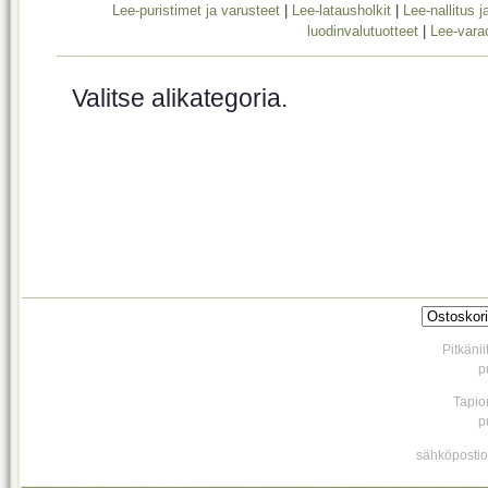
Lee-puristimet ja varusteet
|
Lee-latausholkit
|
Lee-nallitus j
luodinvalutuotteet
|
Lee-vara
Valitse alikategoria.
Pitkäni
p
Tapio
p
sähköpostio