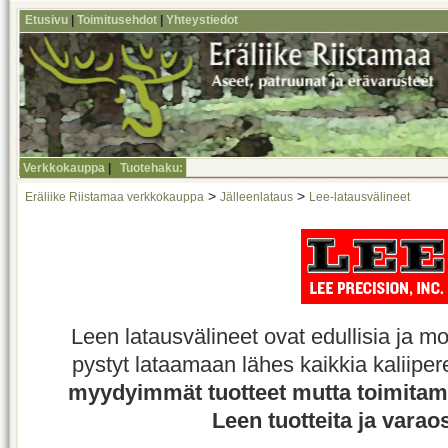
Etusivu
|
Toimitusehdot
|
Yhteystiedot
Verkkokauppa
|
Tuotehaku:
>
>
Eräliike Riistamaa verkkokauppa
Jälleenlataus
Lee-latausvälineet
Leen latausvälineet ovat edullisia ja mon
pystyt lataamaan lähes kaikkia kaliiper
myydyimmät tuotteet mutta toimita
Leen tuotteita ja varao