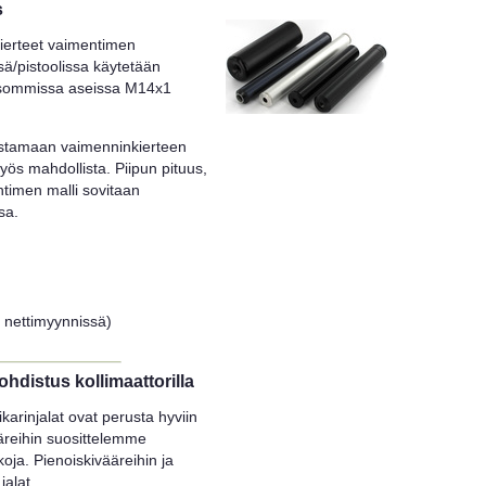
s
ierteet vaimentimen
ssä/pistoolissa käytetään
a isommissa aseissa M14x1
istamaan vaimenninkierteen
yös mahdollista. Piipun pituus,
ntimen malli sovitaan
sa.
i nettimyynnissä)
ohdistus kollimaattorilla
karinjalat ovat perusta hyviin
äreihin suosittelemme
koja. Pienoiskivääreihin ja
jalat.