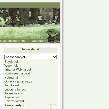
ilauksien seuranta
|
Ostoskori
Tuoteryhmät
Boyds tukit
Woox tukit
Ilma- ja PCP-aseet
Ruutiaseet ja osat
Patruunat
Optiikka ja kiinnitys
Tarvikkeet
Luodit ja hylsyt
Jälleenlataus
Kirjallisuus
Poistotuotteet
Asesepäntyöt