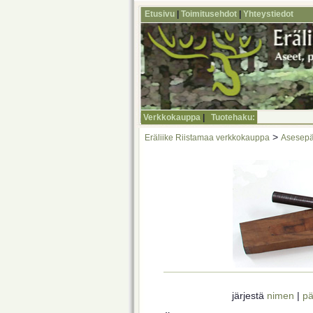
Etusivu
|
Toimitusehdot
|
Yhteystiedot
Verkkokauppa
|
Tuotehaku:
>
Eräliike Riistamaa verkkokauppa
Asesepä
järjestä
nimen
|
pä