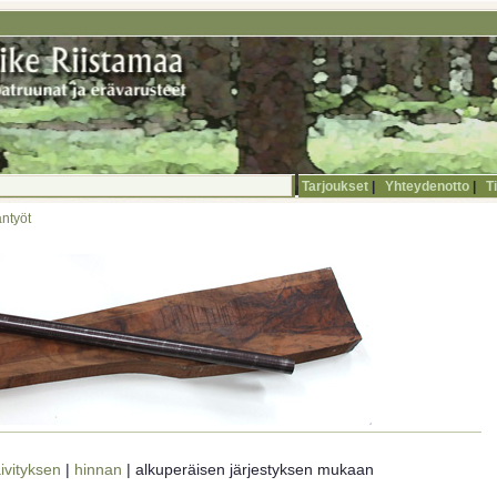
Tarjoukset
|
Yhteydenotto
|
T
ntyöt
ivityksen
|
hinnan
| alkuperäisen järjestyksen mukaan