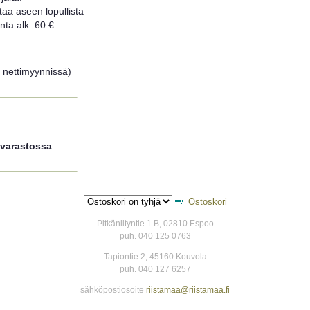
taa aseen lopullista
ta alk. 60 €.
i nettimyynnissä)
 varastossa
Ostoskori
Pitkäniityntie 1 B, 02810 Espoo
puh. 040 125 0763
Tapiontie 2, 45160 Kouvola
puh. 040 127 6257
sähköpostiosoite
riistamaa@riistamaa.fi