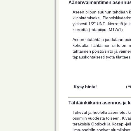
Äänenvaimentimen asennu
Aseen piipun suuhun tehdään k
kiinnittämiseksi. Pienoiskivääri
yleisesti 1/2" UNF -kierrettä j
kierrettä (ratapiiput M17x1).
Aseen etutähtäin joudutaan po
kohdalta. Tähtäimen siirto on m
tähtäimen poisto/siirto ja vaime
tapauskohtaisesti työtä tilattaes
Kysy hinta!
(E
Tähtäinkiikarin asennus ja k
Tukevat ja huolella asennetut kii
osumiin vuodesta toiseen. Kivä
teräksisiä Optilock ja Kozap -jal
ilma-aseisiin sopivat alumiiniset 