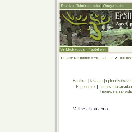
Etusivu
|
Toimitusehdot
|
Yhteystiedot
Verkkokauppa
|
Tuotehaku:
>
Eräliike Riistamaa verkkokauppa
Ruutiase
Haulikot
|
Kiväärit ja pienoiskivääri
Piippuaihiot
|
Timney laukaisukon
Luvanvaraiset vai
Valitse alikategoria.