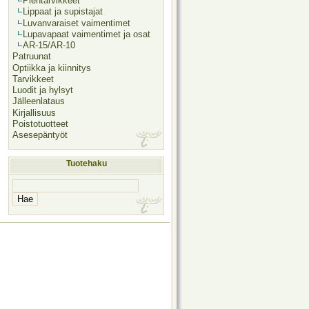
Pientarvikkeet
Lippaat ja supistajat
Luvanvaraiset vaimentimet
Lupavapaat vaimentimet ja osat
AR-15/AR-10
Patruunat
Optiikka ja kiinnitys
Tarvikkeet
Luodit ja hylsyt
Jälleenlataus
Kirjallisuus
Poistotuotteet
Asesepäntyöt
Tuotehaku