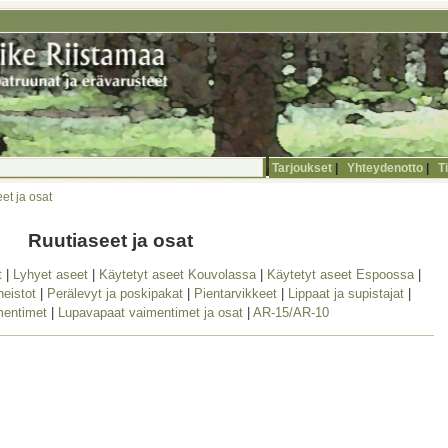
Tarjoukset
|
Yhteydenotto
|
T
et ja osat
Ruutiaseet ja osat
t
|
Lyhyet aseet
|
Käytetyt aseet Kouvolassa
|
Käytetyt aseet Espoossa
|
eistot
|
Perälevyt ja poskipakat
|
Pientarvikkeet
|
Lippaat ja supistajat
|
mentimet
|
Lupavapaat vaimentimet ja osat
|
AR-15/AR-10