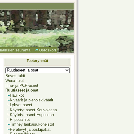
ilauksien seuranta
|
Ostoskori
Tuoteryhmät
Boyds tukit
Woox tukit
Ilma- ja PCP-aseet
Ruutiaseet ja osat
Haulikot
Kiväärit ja pienoiskiväärit
Lyhyet aseet
Käytetyt aseet Kouvolassa
Käytetyt aseet Espoossa
Piippuaihiot
Timney laukaisukoneistot
Perälevyt ja poskipakat