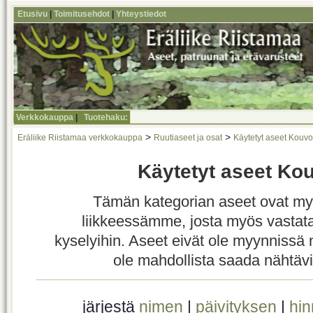
Etusivu
|
Toimitusehdot
|
Yhteystiedot
Verkkokauppa
|
Tuotehaku:
>
>
Eräliike Riistamaa verkkokauppa
Ruutiaseet ja osat
Käytetyt aseet Kouv
Käytetyt aseet Ko
Tämän kategorian aseet ovat m
liikkeessämme, josta myös vastata
kyselyihin. Aseet eivät ole myynnissä n
ole mahdollista saada nähtäv
järjestä
nimen
|
päivityksen
|
hi