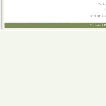
Tapio
p
sähköpostio
Copyright © E