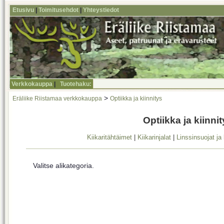
Etusivu
|
Toimitusehdot
|
Yhteystiedot
Verkkokauppa
|
Tuotehaku:
>
Eräliike Riistamaa verkkokauppa
Optiikka ja kiinnitys
Optiikka ja kiinni
Kiikaritähtäimet
|
Kiikarinjalat
|
Linssinsuojat ja 
Valitse alikategoria.