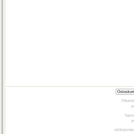
Pitkäni
p
Tapio
p
sähköpostio