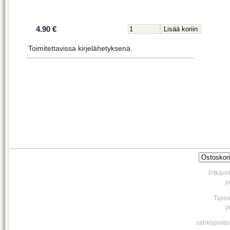
4.90 €
Toimitettavissa kirjelähetyksenä.
Pitkäni
p
Tapio
p
sähköpostio