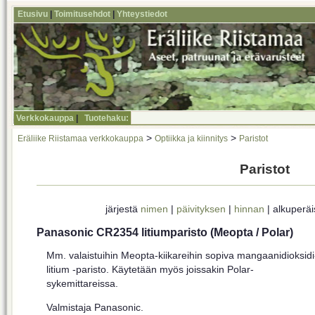
Etusivu
|
Toimitusehdot
|
Yhteystiedot
Verkkokauppa
|
Tuotehaku:
>
>
Eräliike Riistamaa verkkokauppa
Optiikka ja kiinnitys
Paristot
Paristot
järjestä
nimen
|
päivityksen
|
hinnan
| alkuperä
Panasonic CR2354 litiumparisto (Meopta / Polar)
Mm. valaistuihin Meopta-kiikareihin sopiva mangaanidioksidi
litium -paristo. Käytetään myös joissakin Polar-
sykemittareissa.
Valmistaja Panasonic.