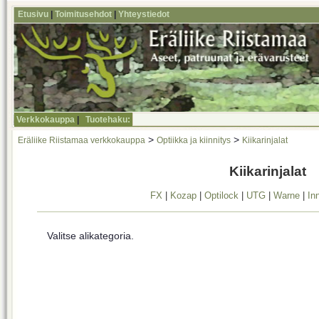
Etusivu
|
Toimitusehdot
|
Yhteystiedot
Verkkokauppa
|
Tuotehaku:
>
>
Eräliike Riistamaa verkkokauppa
Optiikka ja kiinnitys
Kiikarinjalat
Kiikarinjalat
FX
|
Kozap
|
Optilock
|
UTG
|
Warne
|
In
Valitse alikategoria.