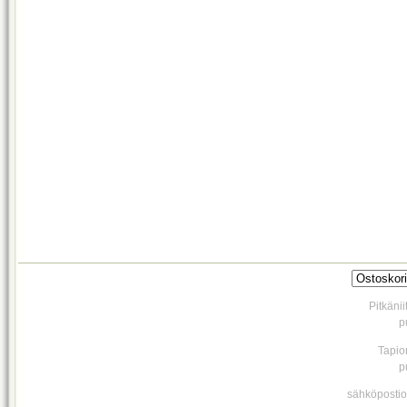
Pitkäni
p
Tapio
p
sähköpostio