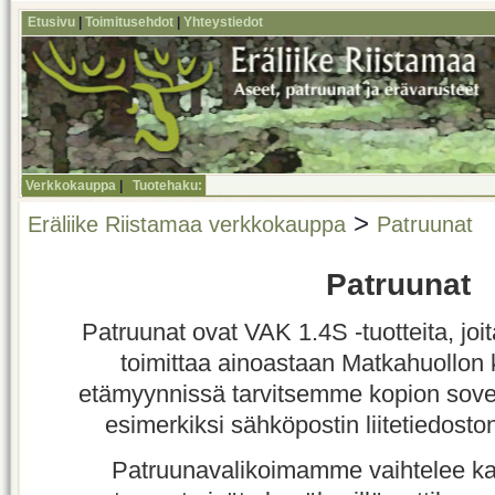
Etusivu
|
Toimitusehdot
|
Yhteystiedot
Verkkokauppa
|
Tuotehaku:
>
Eräliike Riistamaa verkkokauppa
Patruunat
Patruunat
Patruunat ovat VAK 1.4S -tuotteita, jo
toimittaa ainoastaan Matkahuollon 
etämyynnissä tarvitsemme kopion sovel
esimerkiksi sähköpostin liitetiedostona,
Patruunavalikoimamme vaihtelee k