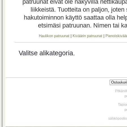
patruunat eivät ole näkyvillä nettikaup
liikkeistä. Tuotteita on paljon, joten
hakutoiminnon käyttö saattaa olla help
etsimäsi patruunan. Nimen tai kali
Haulikon patruunat
|
Kiväärin patruunat
|
Pienoiskivää
Valitse alikategoria.
Pitkäni
p
Tapio
p
sähköpostio