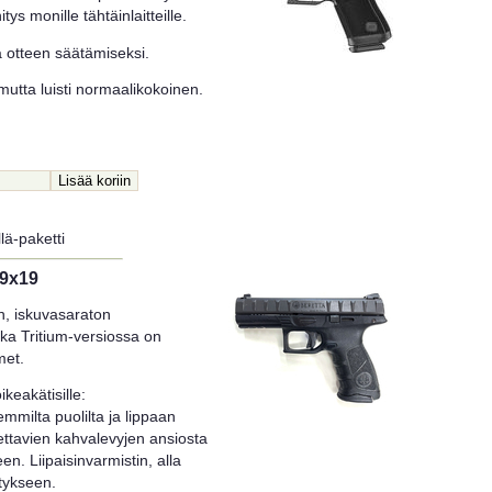
tys monille tähtäinlaitteille.
a otteen säätämiseksi.
utta luisti normaalikokoinen.
lä-paketti
 9x19
n, iskuvasaraton
nka Tritium-versiossa on
met.
keakätisille:
mmilta puolilta ja lippaan
ettavien kahvalevyjen ansiosta
. Liipaisinvarmistin, alla
itykseen.