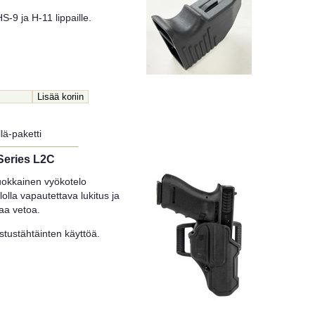
-9 ja H-11 lippaille.
lä-paketti
Series L2C
uokkainen vyökotelo
olla vapautettava lukitus ja
taa vetoa.
stustähtäinten käyttöä.