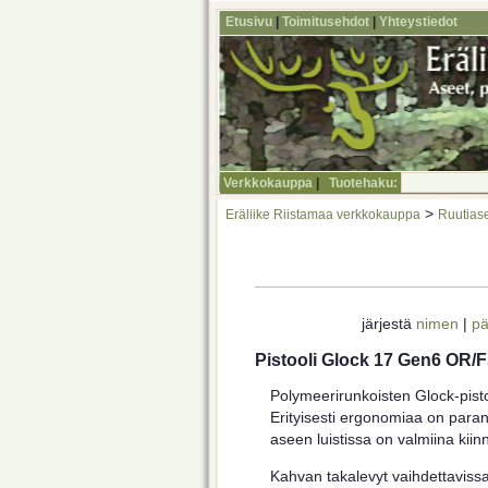
Etusivu
|
Toimitusehdot
|
Yhteystiedot
Verkkokauppa
|
Tuotehaku:
>
Eräliike Riistamaa verkkokauppa
Ruutiase
järjestä
nimen
|
pä
Pistooli Glock 17 Gen6 OR/
Polymeerirunkoisten Glock-pist
Erityisesti ergonomiaa on paran
aseen luistissa on valmiina kiinni
Kahvan takalevyt vaihdettaviss