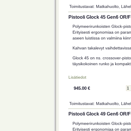
Toimitustavat: Matkahuolto, Lähel
Pistooli Glock 45 Gen6 OR/
Polymeerirunkoisten Glock-pist
Erityisesti ergonomiaa on paran
aseen luistissa on valmiina kiinni
Kahvan takalevyt vaihdettaviss
Glock 45 on ns. crossover-pistoo
täysikokoinen runko ja kompaktim
Lisätiedot
945.00 €
Toimitustavat: Matkahuolto, Lähel
Pistooli Glock 49 Gen6 OR/
Polymeerirunkoisten Glock-pist
Erityisesti ergonomiaa on paran