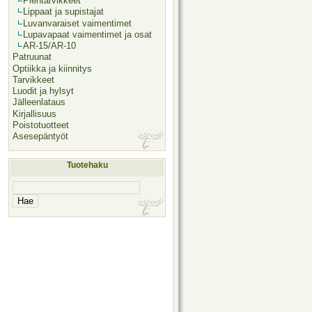
Pientarvikkeet
Lippaat ja supistajat
Luvanvaraiset vaimentimet
Lupavapaat vaimentimet ja osat
AR-15/AR-10
Patruunat
Optiikka ja kiinnitys
Tarvikkeet
Luodit ja hylsyt
Jälleenlataus
Kirjallisuus
Poistotuotteet
Asesepäntyöt
Tuotehaku