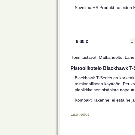
Soveltuu HS Produkt -aseiden HS
9.00 €
Toimitustavat: Matkahuolto, Lähel
Pistoolikotelo Blackhawk T-
Blackhawk T-Series on korkeal
toiminnalliseen käyttöön. Peukal
pienikitkainen sisäpinta nopeut
Kompakti rakenne, ei estä heija
Lisätiedot