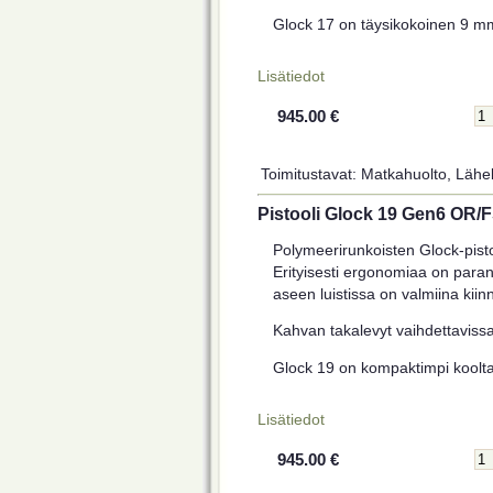
Glock 17 on täysikokoinen 9 mm 
Lisätiedot
945.00 €
Toimitustavat: Matkahuolto, Lähel
Pistooli Glock 19 Gen6 OR/
Polymeerirunkoisten Glock-pist
Erityisesti ergonomiaa on paran
aseen luistissa on valmiina kiinni
Kahvan takalevyt vaihdettaviss
Glock 19 on kompaktimpi koolta
Lisätiedot
945.00 €