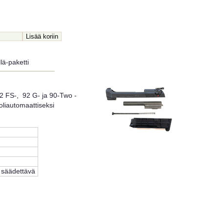
lä-paketti
 92 FS-, 92 G- ja 90-Two -
oliautomaattiseksi
 säädettävä