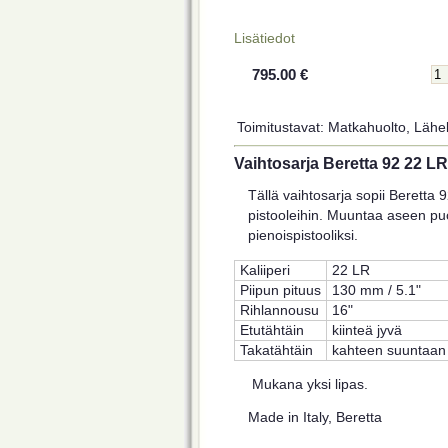
Lisätiedot
795.00 €
Toimitustavat: Matkahuolto, Lähel
Vaihtosarja Beretta 92 22 LR
Tällä vaihtosarja sopii Beretta
pistooleihin. Muuntaa aseen pu
pienoispistooliksi.
Kaliiperi
22 LR
Piipun pituus
130 mm / 5.1"
Rihlannousu
16"
Etutähtäin
kiinteä jyvä
Takatähtäin
kahteen suuntaan
Mukana yksi lipas.
Made in Italy, Beretta