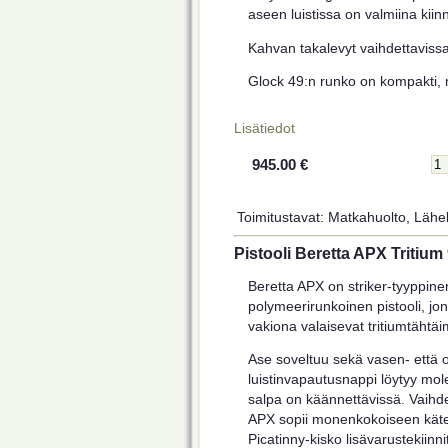
aseen luistissa on valmiina kiinni
Kahvan takalevyt vaihdettaviss
Glock 49:n runko on kompakti, m
Lisätiedot
945.00 €
Toimitustavat: Matkahuolto, Lähel
Pistooli Beretta APX Tritium
Beretta APX on striker-tyyppine
polymeerirunkoinen pistooli, jo
vakiona valaisevat tritiumtähtäi
Ase soveltuu sekä vasen- että oi
luistinvapautusnappi löytyy mole
salpa on käännettävissä. Vaihd
APX sopii monenkokoiseen käteen
Picatinny-kisko lisävarustekiinn