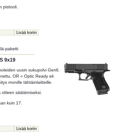
pistooli.
lä-paketti
FS 9x19
ooleiden uusin sukupolvi Gen6.
nettu. OR = Optic Ready eli
tys monille tähtäinlaitteille.
a otteen säätämiseksi.
an kuin 17.