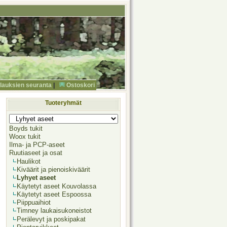
ilauksien seuranta
|
Ostoskori
Tuoteryhmät
Boyds tukit
Woox tukit
Ilma- ja PCP-aseet
Ruutiaseet ja osat
Haulikot
Kiväärit ja pienoiskiväärit
Lyhyet aseet
Käytetyt aseet Kouvolassa
Käytetyt aseet Espoossa
Piippuaihiot
Timney laukaisukoneistot
Perälevyt ja poskipakat