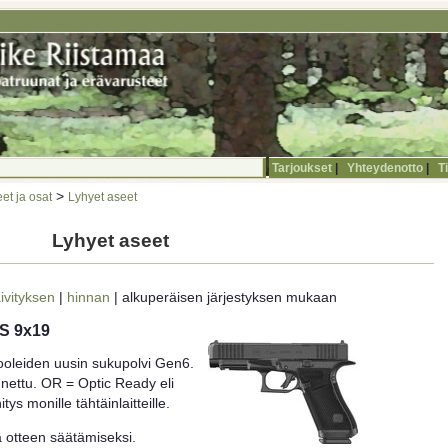
Tarjoukset
|
Yhteydenotto
|
T
>
et ja osat
Lyhyet aseet
Lyhyet aseet
ivityksen
|
hinnan
| alkuperäisen järjestyksen mukaan
FS 9x19
ooleiden uusin sukupolvi Gen6.
nettu. OR = Optic Ready eli
tys monille tähtäinlaitteille.
a otteen säätämiseksi.