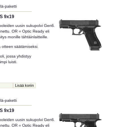
lä-paketti
FS 9x19
ooleiden uusin sukupolvi Gen6.
nettu. OR = Optic Ready eli
tys monille tähtäinlaitteille.
a otteen säätämiseksi.
li, jossa yhdistyy
pi luisti.
lä-paketti
FS 9x19
ooleiden uusin sukupolvi Gen6.
nettu. OR = Optic Ready eli