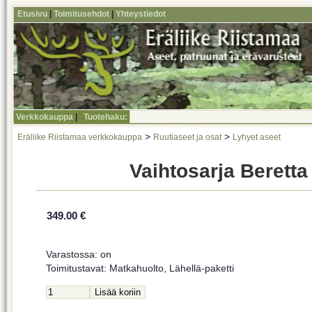
Etusivu
|
Toimitusehdot
|
Yhteystiedot
Verkkokauppa
|
Tuotehaku:
>
>
Eräliike Riistamaa verkkokauppa
Ruutiaseet ja osat
Lyhyet aseet
Vaihtosarja Beretta
349.00 €
Varastossa: on
Toimitustavat: Matkahuolto, Lähellä-paketti