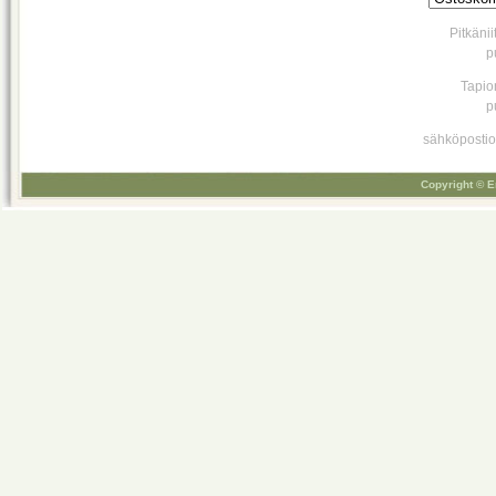
Pitkäni
p
Tapio
p
sähköpostio
Copyright © E