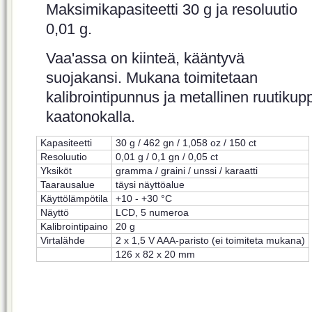
Maksimikapasiteetti 30 g ja resoluutio
0,01 g.
Vaa'assa on kiinteä, kääntyvä
suojakansi. Mukana toimitetaan
kalibrointipunnus ja metallinen ruutikupp
kaatonokalla.
Kapasiteetti
30 g / 462 gn / 1,058 oz / 150 ct
Resoluutio
0,01 g / 0,1 gn / 0,05 ct
Yksiköt
gramma / graini / unssi / karaatti
Taarausalue
täysi näyttöalue
Käyttölämpötila
+10 - +30 °C
Näyttö
LCD, 5 numeroa
Kalibrointipaino
20 g
Virtalähde
2 x 1,5 V AAA-paristo (ei toimiteta mukana)
126 x 82 x 20 mm