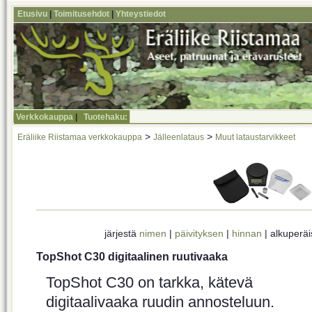
Etusivu
|
Toimitusehdot
|
Yhteystiedot
Verkkokauppa
|
Tuotehaku:
>
>
Eräliike Riistamaa verkkokauppa
Jälleenlataus
Muut lataustarvikkeet
järjestä
nimen
|
päivityksen
|
hinnan
| alkuperä
TopShot C30 digitaalinen ruutivaaka
TopShot C30 on tarkka, kätevä
digitaalivaaka ruudin annosteluun.