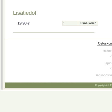
Lisätiedot
19.90 €
Pitkäni
p
Tapio
p
sähköpostio
Copyright © E