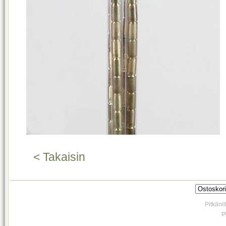
< Takaisin
Pitkäni
p