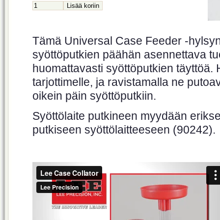
Tämä Universal Case Feeder -hylsyns
syöttöputkien päähän asennettava tu
huomattavasti syöttöputkien täyttöä.
tarjottimelle, ja ravistamalla ne putoa
oikein päin syöttöputkiin.
Syöttölaite putkineen myydään erikse
putkiseen syöttölaitteeseen (90242).