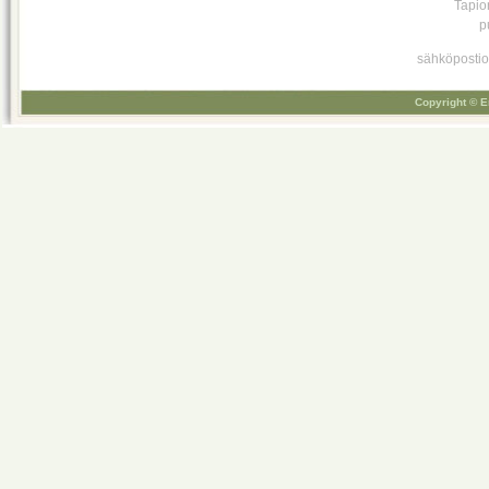
Tapio
p
sähköpostio
Copyright © E