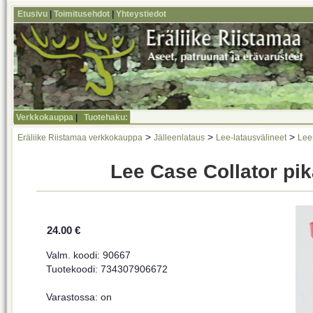
Etusivu
|
Toimitusehdot
|
Yhteystiedot
Verkkokauppa
|
Tuotehaku:
>
>
>
Eräliike Riistamaa verkkokauppa
Jälleenlataus
Lee-latausvälineet
Lee-
Lee Case Collator pik
24.00 €
Valm. koodi: 90667
Tuotekoodi: 734307906672
Varastossa: on