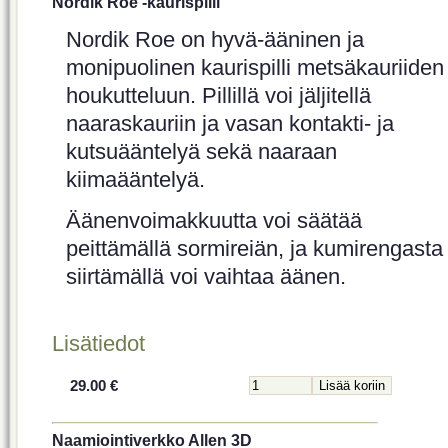
Nordik Roe -kaurispilli
Nordik Roe on hyvä-ääninen ja
monipuolinen kaurispilli metsäkauriiden
houkutteluun. Pillillä voi jäljitellä
naaraskauriin ja vasan kontakti- ja
kutsuääntelyä sekä naaraan
kiimaääntelyä.
Äänenvoimakkuutta voi säätää
peittämällä sormireiän, ja kumirengasta
siirtämällä voi vaihtaa äänen.
Lisätiedot
29.00 €
Naamiointiverkko Allen 3D