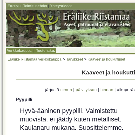
Etusivu
|
Toimitusehdot
|
Yhteystiedot
Verkkokauppa
|
Tuotehaku:
>
>
Eräliike Riistamaa verkkokauppa
Tarvikkeet
Kaaveet ja houkuttimet
Kaaveet ja houkutt
järjestä
nimen
|
päivityksen
|
hinnan
| alkuperä
Pyypilli
Hyvä-ääninen pyypilli. Valmistettu
muovista, ei jäädy kuten metalliset.
Kaulanaru mukana. Suosittelemme.