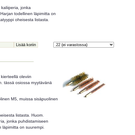
kaliiperia, jonka
Harjan todellinen läpimitta on
tyyppi oheisesta listasta.
kierteellä oleviin
m. tässä osiossa myytävänä
olinen M5, muissa sisäpuolinen
heisesta listasta. Huom.
peria, jonka puhdistamiseen
n läpimitta on suurempi.