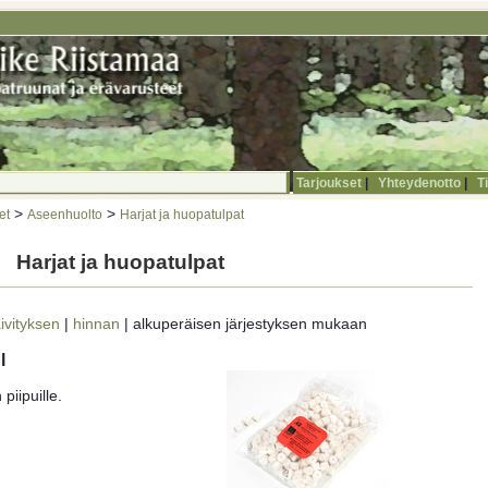
Tarjoukset
|
Yhteydenotto
|
T
>
>
et
Aseenhuolto
Harjat ja huopatulpat
Harjat ja huopatulpat
ivityksen
|
hinnan
| alkuperäisen järjestyksen mukaan
l
piipuille.