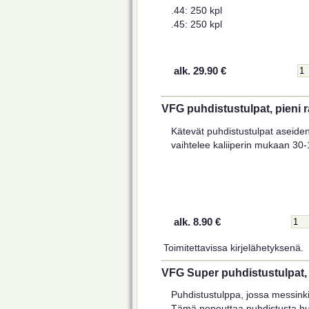
.44: 250 kpl
.45: 250 kpl
alk. 29.90 €
VFG puhdistustulpat, pieni r
Kätevät puhdistustulpat aseiden
vaihtelee kaliiperin mukaan 30-
alk. 8.90 €
Toimitettavissa kirjelähetyksenä.
VFG Super puhdistustulpat, 
Puhdistustulppa, jossa messink
Tämä nopeuttaa puhdistusta huo