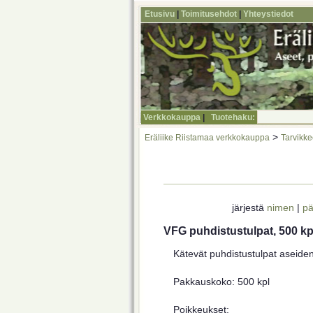
Etusivu
|
Toimitusehdot
|
Yhteystiedot
Verkkokauppa
|
Tuotehaku:
>
Eräliike Riistamaa verkkokauppa
Tarvikke
järjestä
nimen
|
pä
VFG puhdistustulpat, 500 kp
Kätevät puhdistustulpat aseiden 
Pakkauskoko: 500 kpl
Poikkeukset: