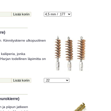
re)
. Kiinnityskierre ulkopuolinen
kaliiperia, jonka
Harjan todellinen läpimitta on
urokierre)
 ja piipun jatkeen