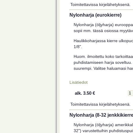
Toimitettavissa kirjelähetyksenä.
Nylonharja (eurokierre)
Nylonharja (öljyharja) eurooppal
sopii mm. tässä osiossa myytävä
Haulikkoharjassa kierre ulkopu
1/8".
Huom. ilmoitettu koko tarkoittaa 
puhdistamiseen harja soveltuu. 
suurempi. Valitse haluamasi harj
Lisätiedot
alk. 3.50 €
Toimitettavissa kirjelähetyksenä.
Nylonharja (8-32 jenkkikierre
Nylonharja (öljyharja) amerikkal
32") varustettuihin puhdistuspui