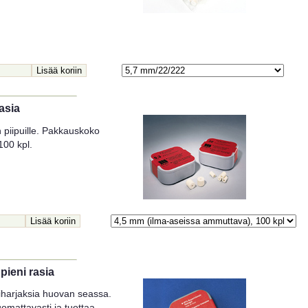
asia
 piipuille. Pakkauskoko
100 kpl.
pieni rasia
iharjaksia huovan seassa.
mattavasti ja tuottaa