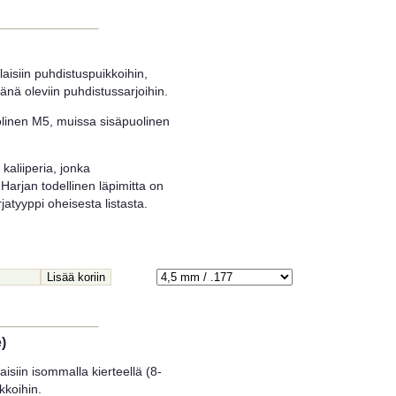
aisiin puhdistuspuikkoihin,
nä oleviin puhdistussarjoihin.
olinen M5, muissa sisäpuolinen
kaliiperia, jonka
Harjan todellinen läpimitta on
atyyppi oheisesta listasta.
)
aisiin isommalla kierteellä (8-
kkoihin.