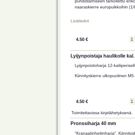
puhdistamiseen tarkoitettu eriko
naaraskierre europuikkoihin (1/8
Lisätiedot
4.50 €
Lyijynpoistaja haulikolle kal.
Lyijynpoistoharja 12-kaliiperisell
Kiinnityskierre ulkopuolinen M5.
4.50 €
Toimitettavissa kirjelähetyksenä.
Pronssiharja 40 mm
"Kranaatinheitinharja". Kiinnity