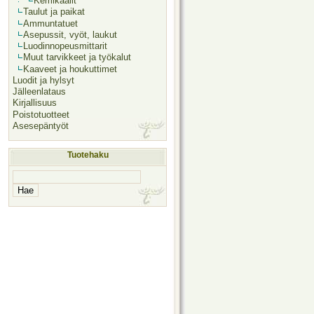
Kemikaalit
Taulut ja paikat
Ammuntatuet
Asepussit, vyöt, laukut
Luodinnopeusmittarit
Muut tarvikkeet ja työkalut
Kaaveet ja houkuttimet
Luodit ja hylsyt
Jälleenlataus
Kirjallisuus
Poistotuotteet
Asesepäntyöt
Tuotehaku