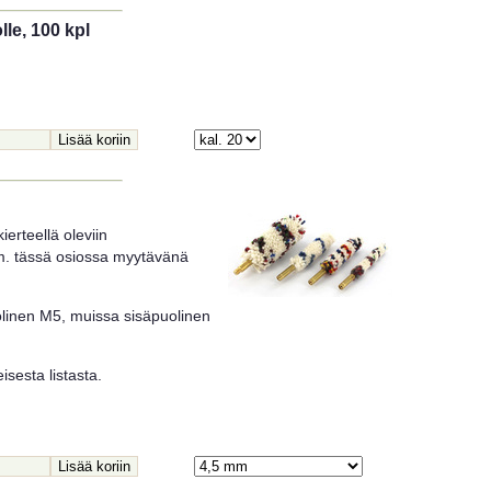
le, 100 kpl
ierteellä oleviin
m. tässä osiossa myytävänä
olinen M5, muissa sisäpuolinen
sesta listasta.