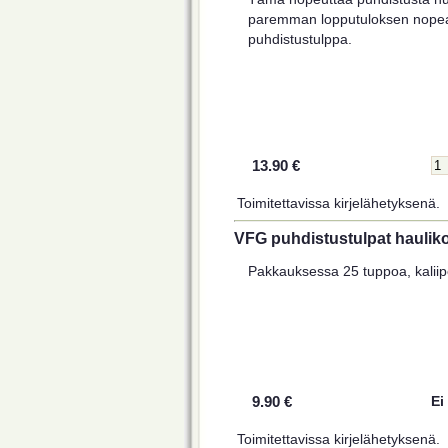
paremman lopputuloksen nopea
puhdistustulppa.
13.90 €
Toimitettavissa kirjelähetyksenä.
VFG puhdistustulpat haulikol
Pakkauksessa 25 tuppoa, kaliipe
9.90 €
Ei
Toimitettavissa kirjelähetyksenä.