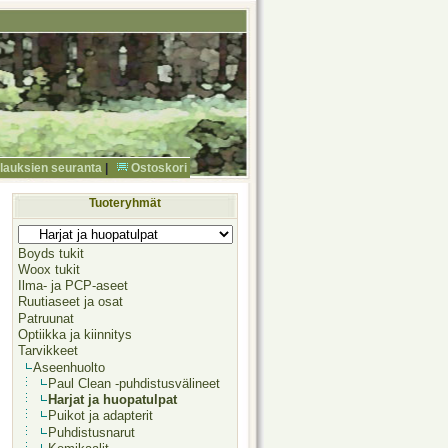
ilauksien seuranta
|
Ostoskori
Tuoteryhmät
Boyds tukit
Woox tukit
Ilma- ja PCP-aseet
Ruutiaseet ja osat
Patruunat
Optiikka ja kiinnitys
Tarvikkeet
Aseenhuolto
Paul Clean -puhdistusvälineet
Harjat ja huopatulpat
Puikot ja adapterit
Puhdistusnarut