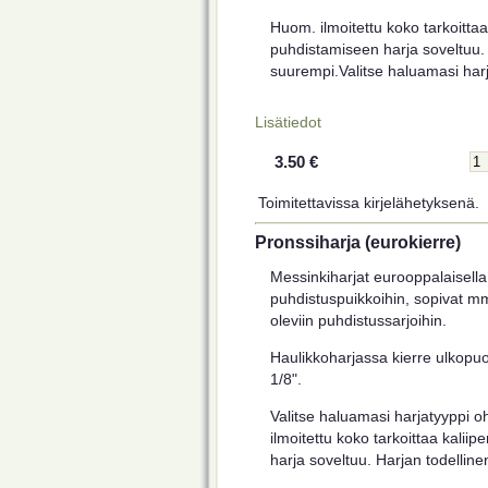
Huom. ilmoitettu koko tarkoittaa 
puhdistamiseen harja soveltuu. 
suurempi.Valitse haluamasi harja
Lisätiedot
3.50 €
Toimitettavissa kirjelähetyksenä.
Pronssiharja (eurokierre)
Messinkiharjat eurooppalaisella 
puhdistuspuikkoihin, sopivat m
oleviin puhdistussarjoihin.
Haulikkoharjassa kierre ulkopu
1/8".
Valitse haluamasi harjatyyppi o
ilmoitettu koko tarkoittaa kalii
harja soveltuu. Harjan todelline