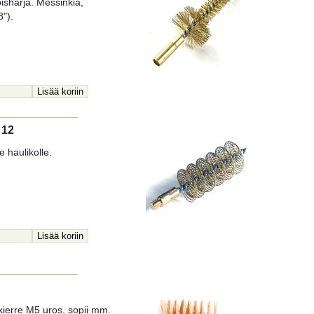
isharja. Messinkiä,
").
 12
e haulikolle.
skierre M5 uros, sopii mm.