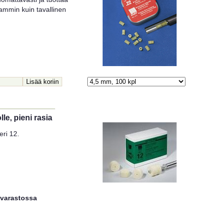
mmin kuin tavallinen
le, pieni rasia
ri 12.
 varastossa