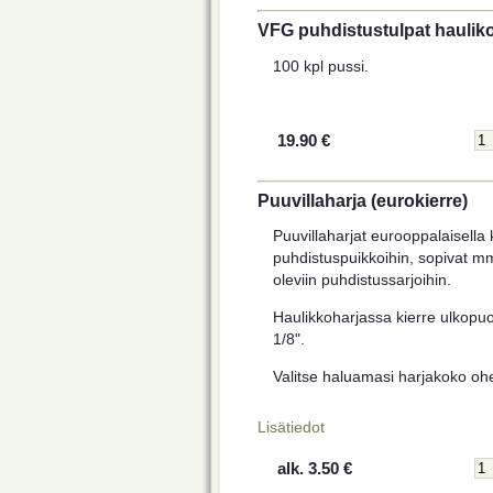
VFG puhdistustulpat haulikol
100 kpl pussi.
19.90 €
Puuvillaharja (eurokierre)
Puuvillaharjat eurooppalaisella k
puhdistuspuikkoihin, sopivat m
oleviin puhdistussarjoihin.
Haulikkoharjassa kierre ulkopu
1/8".
Valitse haluamasi harjakoko ohei
Lisätiedot
alk. 3.50 €