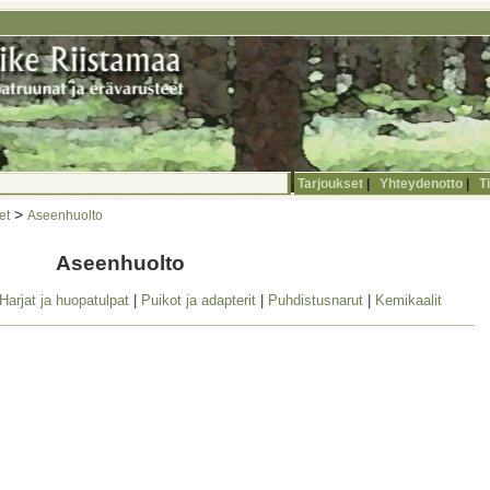
Tarjoukset
|
Yhteydenotto
|
T
>
et
Aseenhuolto
Aseenhuolto
Harjat ja huopatulpat
|
Puikot ja adapterit
|
Puhdistusnarut
|
Kemikaalit