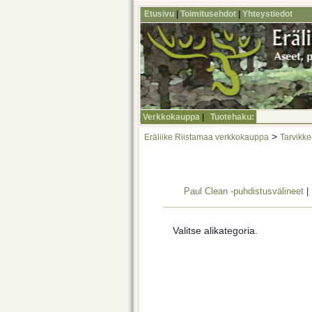
Etusivu
|
Toimitusehdot
|
Yhteystiedot
Verkkokauppa
|
Tuotehaku:
>
Eräliike Riistamaa verkkokauppa
Tarvikke
Paul Clean -puhdistusvälineet
|
Valitse alikategoria.