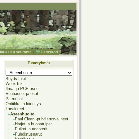
ilauksien seuranta
|
Ostoskori
Tuoteryhmät
Boyds tukit
Woox tukit
Ilma- ja PCP-aseet
Ruutiaseet ja osat
Patruunat
Optiikka ja kiinnitys
Tarvikkeet
Aseenhuolto
Paul Clean -puhdistusvälineet
Harjat ja huopatulpat
Puikot ja adapterit
Puhdistusnarut