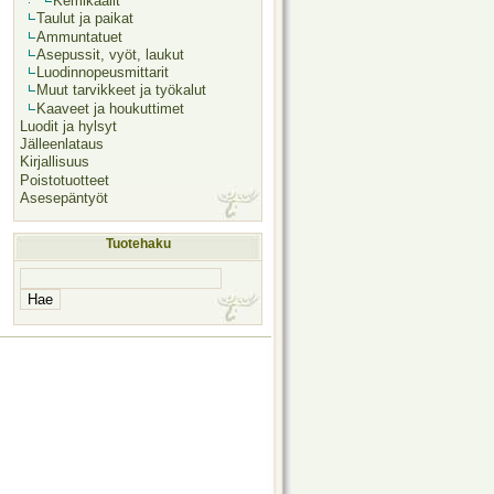
Kemikaalit
Taulut ja paikat
Ammuntatuet
Asepussit, vyöt, laukut
Luodinnopeusmittarit
Muut tarvikkeet ja työkalut
Kaaveet ja houkuttimet
Luodit ja hylsyt
Jälleenlataus
Kirjallisuus
Poistotuotteet
Asesepäntyöt
Tuotehaku