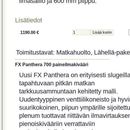
ilmasäiliö ja 600 mm piippu.
Lisätiedot
1190.00 €
Toimitustavat: Matkahuolto, Lähellä-paket
FX Panthera 700 paineilmakivääri
Uusi FX Panthera on erityisesti slugeill
tapahtuvaan pitkän matkan
tarkkuusammuntaan kehitetty malli.
Uudentyyppinen venttiilikoneisto ja hyvi
suurikokoinen, piipun ympärille sijoitett
plenum tuottavat riittävän ilmavirtaukse
pienoiskivääriin verrattaviin