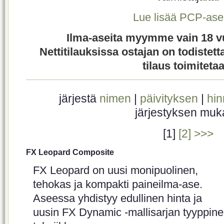
Lue lisää PCP-asei
Ilma-aseita myymme vain 18 vuo
Nettitilauksissa ostajan on todistet
tilaus toimiteta
järjestä
nimen
|
päivityksen
|
hi
järjestyksen mu
[1]
[2]
>>>
FX Leopard Composite
FX Leopard on uusi monipuolinen,
tehokas ja kompakti paineilma-ase.
Aseessa yhdistyy edullinen hinta ja
uusin FX Dynamic -mallisarjan tyyppin