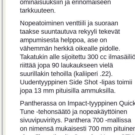
ominaisuuksiin ja erinomaiseen
tarkkuuteen.
Nopeatoiminen venttiili ja suoraan
taakse suuntautuva rekyyli tekevät
ampumisesta helppoa, ase on
vähemmän herkkä oikealle pidolle.
Takatukin alle sijoitettu 300 cc ilmasäili
riittää jopa 90 laukaukseen vielä
suurillakin tehoilla (kaliiperi .22).
Uudentyyppinen Side Shot -lipas toimii
jopa 13 mm pituisilla ammuksilla.
Pantherassa on Impact-tyyppinen Quic
Tune -tehonsäätö ja nopeakäyttöinen
sivuvipuviritys. Panthera 700 -mallissa
on nimensä mukaisesti 700 mm pituine