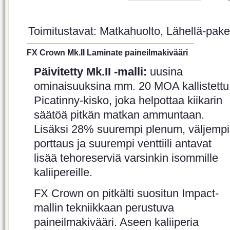
Toimitustavat: Matkahuolto, Lähellä-paket
FX Crown Mk.II Laminate paineilmakivääri
Päivitetty Mk.II -malli:
uusina
ominaisuuksina mm. 20 MOA kallistettu
Picatinny-kisko, joka helpottaa kiikarin
säätöä pitkän matkan ammuntaan.
Lisäksi 28% suurempi plenum, väljempi
porttaus ja suurempi venttiili antavat
lisää tehoreserviä varsinkin isommille
kaliipereille.
FX Crown on pitkälti suositun Impact-
mallin tekniikkaan perustuva
paineilmakivääri. Aseen kaliiperia