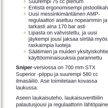
Suurempi 75 cc plenum
Entistä ergonomisempi pistoolika
Uusi messinkimäntäinen AMP-
regulaattori asettuu nopeammin ja
tarkasti aina 170 bar asti
Lipasta on vahvistettu, ja uusi
jäykempi jousi jaksaa siirtää myös
raskaimpia luoteja
Säätimien ja muiden yksityiskohti
käyttöominaisuuksia parannettu
Sniper
-versiossa on 700 mm STX
Superior -piippu ja suurempi 580 cc
ilmasäiliö. Ase toimitetaan kovassa
laukussa.
Aseen laukaisuteho, laukaisuventtiilin
palautusjousi ja regulaattorin lähtöpaine