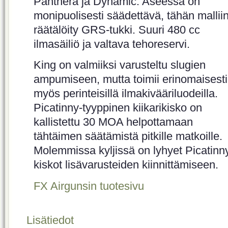
Panthera ja Dynamic. Aseessa on
monipuolisesti säädettävä, tähän mallii
räätälöity GRS-tukki. Suuri 480 cc
ilmasäiliö ja valtava tehoreservi.
King on valmiiksi varusteltu slugien
ampumiseen, mutta toimii erinomaisesti
myös perinteisillä ilmakivääriluodeilla.
Picatinny-tyyppinen kiikarikisko on
kallistettu 30 MOA helpottamaan
tähtäimen säätämistä pitkille matkoille.
Molemmissa kyljissä on lyhyet Picatinn
kiskot lisävarusteiden kiinnittämiseen.
FX Airgunsin tuotesivu
Lisätiedot