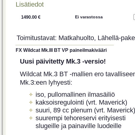
Lisätiedot
1490.00 €
Ei varastossa
Toimitustavat: Matkahuolto, Lähellä-paket
FX Wildcat Mk.III BT VP paineilmakivääri
Uusi päivitetty Mk.3 -versio!
Wildcat Mk.3 BT -mallien ero tavallisee
Mk.3:een lyhyesti:
iso, pullomallinen ilmasäiliö
kaksoisregulointi (vrt. Maverick)
suuri, 89 cc plenum (vrt. Maverick
suurempi tehoreservi erityisesti
slugeille ja painaville luodeille