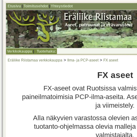
Etusivu
|
Toimitusehdot
|
Yhteystiedot
Verkkokauppa
|
Tuotehaku:
>
>
Eräliike Riistamaa verkkokauppa
Ilma- ja PCP-aseet
FX aseet
FX aseet
FX-aseet ovat Ruotsissa valmist
paineilmatoimisia PCP-ilma-aseita. As
ja viimeistely.
Alla näkyvien varastossa olevien as
tuotanto-ohjelmassa olevia malleja 
valmistajalta.