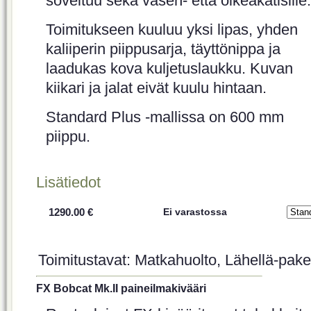
soveltuu sekä vasen- että oikeakätisille.
Toimitukseen kuuluu yksi lipas, yhden
kaliiperin piippusarja, täyttönippa ja
laadukas kova kuljetuslaukku. Kuvan
kiikari ja jalat eivät kuulu hintaan.
Standard Plus -mallissa on 600 mm
piippu.
Lisätiedot
1290.00 €
Ei varastossa
Toimitustavat: Matkahuolto, Lähellä-paket
FX Bobcat Mk.II paineilmakivääri