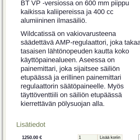
BT VP -versiossa on 600 mm piippu
kaikissa kaliipereissa ja 400 cc
alumiininen ilmasäiliö.
Wildcatissä on vakiovarusteena
säädettävä AMP-regulaattori, joka taka
tasaisen lähtönopeuden kautta koko
käyttöpainealueen. Aseessa on
painemittari, joka sijaitsee säiliön
etupäässä ja erillinen painemittari
regulaattorin säätöpaineelle. Myös
täyttöventtiili on säiliön etupäässä
kierrettävän pölysuojan alla.
Lisätiedot
1250.00 €