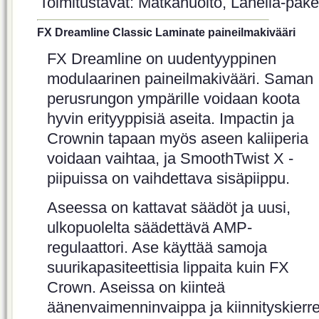
Toimitustavat: Matkahuolto, Lähellä-paket
FX Dreamline Classic Laminate paineilmakivääri
FX Dreamline on uudentyyppinen
modulaarinen paineilmakivääri. Saman
perusrungon ympärille voidaan koota
hyvin erityyppisiä aseita. Impactin ja
Crownin tapaan myös aseen kaliiperia
voidaan vaihtaa, ja SmoothTwist X -
piipuissa on vaihdettava sisäpiippu.
Aseessa on kattavat säädöt ja uusi,
ulkopuolelta säädettävä AMP-
regulaattori. Ase käyttää samoja
suurikapasiteettisia lippaita kuin FX
Crown. Aseissa on kiinteä
äänenvaimenninvaippa ja kiinnityskierr