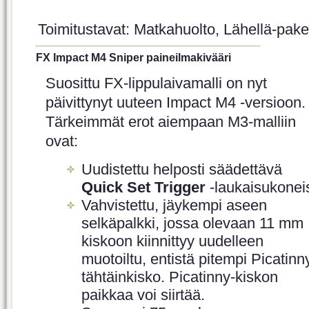
Toimitustavat: Matkahuolto, Lähellä-paket
FX Impact M4 Sniper paineilmakivääri
Suosittu FX-lippulaivamalli on nyt
päivittynyt uuteen Impact M4 -versioon.
Tärkeimmät erot aiempaan M3-malliin
ovat:
Uudistettu helposti säädettävä
Quick Set Trigger
-laukaisukonei
Vahvistettu, jäykempi aseen
selkäpalkki, jossa olevaan 11 mm
kiskoon kiinnittyy uudelleen
muotoiltu, entistä pitempi Picatinn
tähtäinkisko. Picatinny-kiskon
paikkaa voi siirtää.