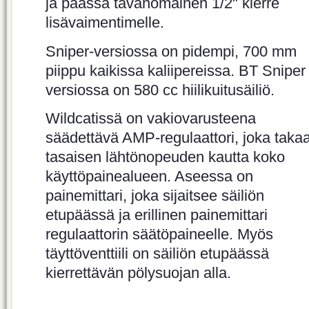
ja päässä tavanomainen 1/2" kierre
lisävaimentimelle.
Sniper-versiossa on pidempi, 700 mm
piippu kaikissa kaliipereissa. BT Sniper 
versiossa on 580 cc hiilikuitusäiliö.
Wildcatissä on vakiovarusteena
säädettävä AMP-regulaattori, joka taka
tasaisen lähtönopeuden kautta koko
käyttöpainealueen. Aseessa on
painemittari, joka sijaitsee säiliön
etupäässä ja erillinen painemittari
regulaattorin säätöpaineelle. Myös
täyttöventtiili on säiliön etupäässä
kierrettävän pölysuojan alla.