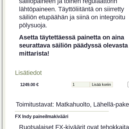
säiliöpaineen ja toinen regulaattorin
lähtöpaineen. Täyttöliitäntä on siirretty
säiliön etupäähän ja siinä on integroitu
pölysuoja.
Asetta täytettäessä painetta on aina
seurattava säiliön päädyssä olevasta
mittarista!
Lisätiedot
1249.00 €
Toimitustavat: Matkahuolto, Lähellä-paket
FX Indy paineilmakivääri
Ruotsalaiset FX-kiväärit ovat tehokkaita