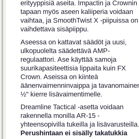
erityyppisiä aseita. Impactin ja Crownin
tapaan myös aseen kaliiperia voidaan
vaihtaa, ja SmoothTwist X -piipuissa on
vaihdettava sisäpiippu.
Aseessa on kattavat säädöt ja uusi,
ulkopuolelta säädettävä AMP-
regulaattori. Ase käyttää samoja
suurikapasiteettisia lippaita kuin FX
Crown. Aseissa on kiinteä
äänenvaimenninvaippa ja tavanomaine
½" kierre lisävaimentimelle.
Dreamline Tactical -asetta voidaan
rakennella monilla AR-15 -
yhteensopivilla tukeilla ja lisävarusteilla
Perushintaan ei sisälly takatukkia