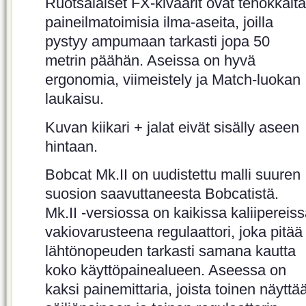
Ruotsalaiset FX-kiväärit ovat tehokkaita
paineilmatoimisia ilma-aseita, joilla
pystyy ampumaan tarkasti jopa 50
metrin päähän. Aseissa on hyvä
ergonomia, viimeistely ja Match-luokan
laukaisu.
Kuvan kiikari + jalat eivät sisälly aseen
hintaan.
Bobcat Mk.II on uudistettu malli suuren
suosion saavuttaneesta Bobcatistä.
Mk.II -versiossa on kaikissa kaliipereis
vakiovarusteena regulaattori, joka pitää
lähtönopeuden tarkasti samana kautta
koko käyttöpainealueen. Aseessa on
kaksi painemittaria, joista toinen näyttä