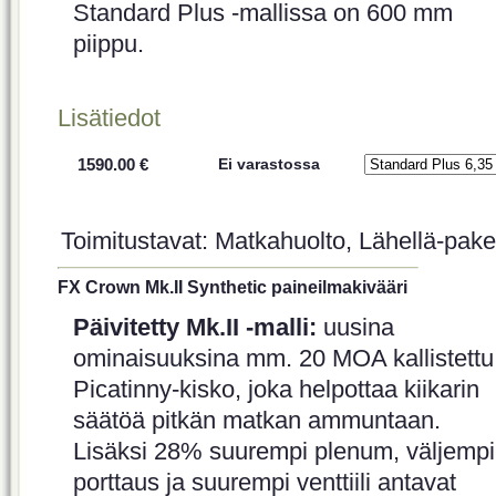
Standard Plus -mallissa on 600 mm
piippu.
Lisätiedot
1590.00 €
Ei varastossa
Toimitustavat: Matkahuolto, Lähellä-paket
FX Crown Mk.II Synthetic paineilmakivääri
Päivitetty Mk.II -malli:
uusina
ominaisuuksina mm. 20 MOA kallistettu
Picatinny-kisko, joka helpottaa kiikarin
säätöä pitkän matkan ammuntaan.
Lisäksi 28% suurempi plenum, väljempi
porttaus ja suurempi venttiili antavat