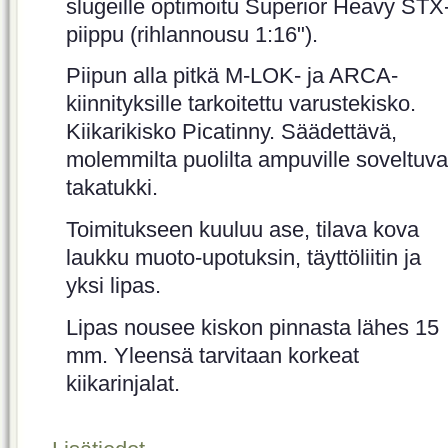
slugeille optimoitu Superior Heavy STX
piippu (rihlannousu 1:16").
Piipun alla pitkä M-LOK- ja ARCA-
kiinnityksille tarkoitettu varustekisko.
Kiikarikisko Picatinny. Säädettävä,
molemmilta puolilta ampuville soveltuva
takatukki.
Toimitukseen kuuluu ase, tilava kova
laukku muoto-upotuksin, täyttöliitin ja
yksi lipas.
Lipas nousee kiskon pinnasta lähes 15
mm. Yleensä tarvitaan korkeat
kiikarinjalat.