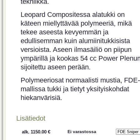
tekniikka.
Leopard Compositessa alatukki on
käteen miellyttävää polymeeriä, mikä
tekee aseesta kevyemmän ja
edullisemman kuin alumiinitukkisista
versioista. Aseen ilmasäiliö on piipun
ympärillä ja kookas 54 cc Power Plenu
sijoitettu aseen perään.
Polymeeriosat normaalisti mustia, FDE-
mallissa tukki ja tietyt yksityiskohdat
hiekanvärisiä.
Lisätiedot
alk. 1150.00 €
Ei varastossa