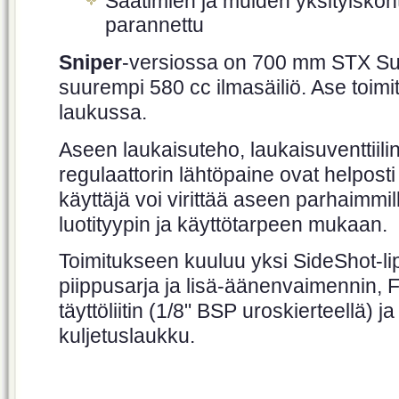
Säätimien ja muiden yksityiskoh
parannettu
Sniper
-versiossa on 700 mm STX Sup
suurempi 580 cc ilmasäiliö. Ase toim
laukussa.
Aseen laukaisuteho, laukaisuventtiilin
regulaattorin lähtöpaine ovat helposti 
käyttäjä voi virittää aseen parhaimmi
luotityypin ja käyttötarpeen mukaan.
Toimitukseen kuuluu yksi SideShot-lip
piippusarja ja lisä-äänenvaimennin, 
täyttöliitin (1/8" BSP uroskierteellä)
kuljetuslaukku.