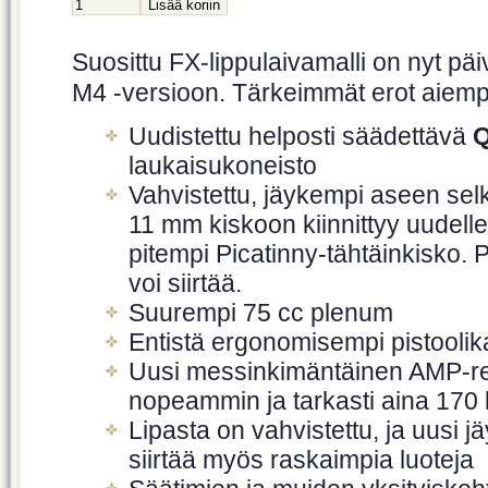
Suosittu FX-lippulaivamalli on nyt päi
M4 -versioon. Tärkeimmät erot aiemp
Uudistettu helposti säädettävä
Q
laukaisukoneisto
Vahvistettu, jäykempi aseen sel
11 mm kiskoon kiinnittyy uudelle
pitempi Picatinny-tähtäinkisko. 
voi siirtää.
Suurempi 75 cc plenum
Entistä ergonomisempi pistooli
Uusi messinkimäntäinen AMP-reg
nopeammin ja tarkasti aina 170 
Lipasta on vahvistettu, ja uusi j
siirtää myös raskaimpia luoteja