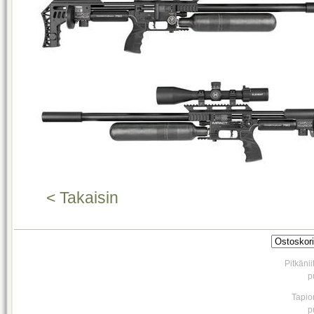
< Takaisin
Pitkäni
p
Tapio
p