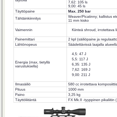
täytöllä
7,62: 105 ls
9,00: 45 ls
Täyttöpaine
Max. 250 bar
Weaver/Picatinny; kallistus et
Tähtäinkiinnitys
11 mm kisko
Kiinteä shroud, irrotettava 
Vaimennin
Painemittari
2 kpl (säiliöpaine ja regulaat
Lähtönopeus
Säädettävissä laajalla alueell
4,5: 47 J
5,5: 117 J
Energia (max, tietyllä
6,35: 135 J
varustuksella)
7,62: 169 J
9,00: 211 J
Ilmasäiliö
580 cc irrotettava komposiittis
Pituus
1000 mm
Paino
3,25 kg
Täyttöliitäntä
FX Mk.II -tyyppinen pikaliitin 