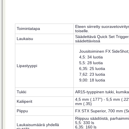
Eteen siirretty suoravetovirity
Toimintatapa
toiselle.
Säädettävä Quick Set Trigger.
Laukaisu
säädettävissä
Jousitoiminen FX SideShot
4,5: 34 luotia
5,5: 28 luotia
Lipastyyppi
6,35: 25 luotia
7,62: 23 luotia
9,00: 18 luotia
Tukki
AR15-tyyppinen tukki, kumika
4,5 mm (.177") - 5,5 mm (.22")
Kaliiperit
mm (.35)
Piippu
FX STX Superior, 700 mm (Sn
Riippuu säädöistä, parhaimmi
5,5: 330 ls
Laukaisumäärä yhdellä
6,35: 160 ls