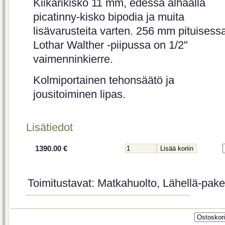
Kiikarikisko 11 mm, edessä alhaalla
picatinny-kisko bipodia ja muita
lisävarusteita varten. 256 mm pituisess
Lothar Walther -piipussa on 1/2"
vaimenninkierre.
Kolmiportainen tehonsäätö ja
jousitoiminen lipas.
Lisätiedot
1390.00 €
Toimitustavat: Matkahuolto, Lähellä-paket