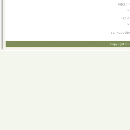
Pitkäni
p
Tapio
p
sähköpostio
Copyright © E