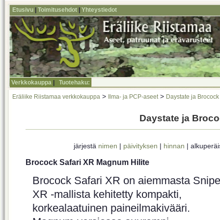
Etusivu
|
Toimitusehdot
|
Yhteystiedot
Verkkokauppa
|
Tuotehaku:
>
>
Eräliike Riistamaa verkkokauppa
Ilma- ja PCP-aseet
Daystate ja Brocock
Daystate ja Broc
järjestä
nimen
|
päivityksen
|
hinnan
| alkuperä
Brocock Safari XR Magnum Hilite
Brocock Safari XR on aiemmasta Snipe
XR -mallista kehitetty kompakti,
korkealaatuinen paineilmakivääri.