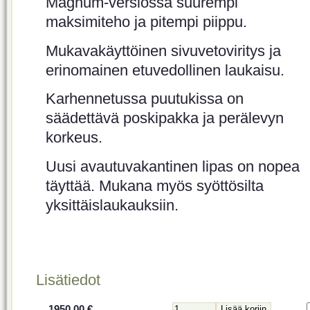
Magnum-versiossa suurempi
maksimiteho ja pitempi piippu.
Mukavakäyttöinen sivuvetoviritys ja
erinomainen etuvedollinen laukaisu.
Karhennetussa puutukissa on
säädettävä poskipakka ja perälevyn
korkeus.
Uusi avautuvakantinen lipas on nopea
täyttää. Mukana myös syöttösilta
yksittäislaukauksiin.
Lisätiedot
1950.00 €