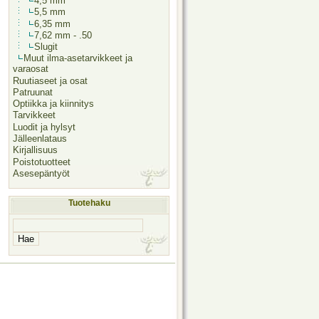
4,5 mm
5,5 mm
6,35 mm
7,62 mm - .50
Slugit
Muut ilma-asetarvikkeet ja
varaosat
Ruutiaseet ja osat
Patruunat
Optiikka ja kiinnitys
Tarvikkeet
Luodit ja hylsyt
Jälleenlataus
Kirjallisuus
Poistotuotteet
Asesepäntyöt
Tuotehaku