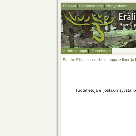
Etusivu
|
Toimitusehdot
|
Yhteystiedot
Verkkokauppa
|
Tuotehaku:
>
Eräliike Riistamaa verkkokauppa
Ilma- ja
Tuotetietoja ei jostakin syystä lö