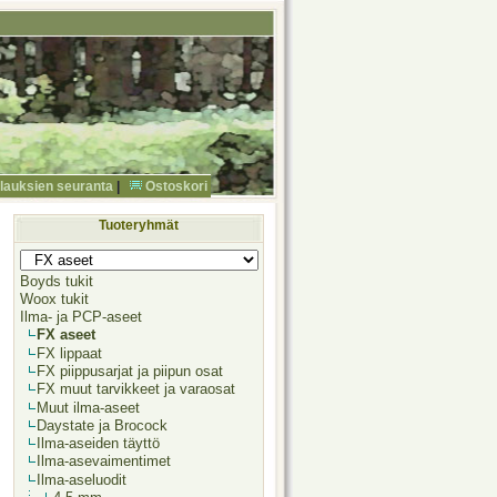
ilauksien seuranta
|
Ostoskori
Tuoteryhmät
Boyds tukit
Woox tukit
Ilma- ja PCP-aseet
FX aseet
FX lippaat
FX piippusarjat ja piipun osat
FX muut tarvikkeet ja varaosat
Muut ilma-aseet
Daystate ja Brocock
Ilma-aseiden täyttö
Ilma-asevaimentimet
Ilma-aseluodit