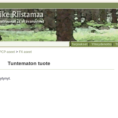
Tarjoukset
|
Yhteydenotto
|
T
>
 PCP-aseet
FX aseet
Tuntematon tuote
ytynyt.