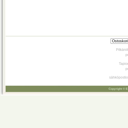
Pitkäni
p
Tapio
p
sähköpostio
Copyright © E