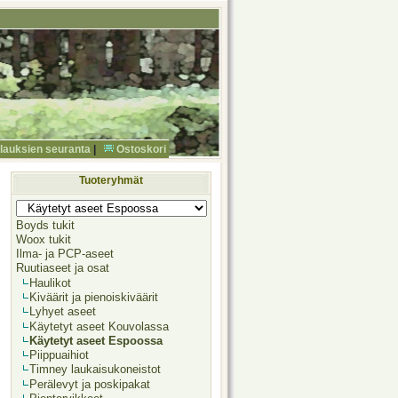
ilauksien seuranta
|
Ostoskori
Tuoteryhmät
Boyds tukit
Woox tukit
Ilma- ja PCP-aseet
Ruutiaseet ja osat
Haulikot
Kiväärit ja pienoiskiväärit
Lyhyet aseet
Käytetyt aseet Kouvolassa
Käytetyt aseet Espoossa
Piippuaihiot
Timney laukaisukoneistot
Perälevyt ja poskipakat