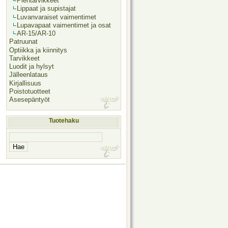
Pientarvikkeet
Lippaat ja supistajat
Luvanvaraiset vaimentimet
Lupavapaat vaimentimet ja osat
AR-15/AR-10
Patruunat
Optiikka ja kiinnitys
Tarvikkeet
Luodit ja hylsyt
Jälleenlataus
Kirjallisuus
Poistotuotteet
Asesepäntyöt
Tuotehaku