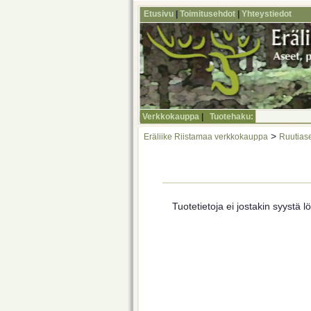
Etusivu
|
Toimitusehdot
|
Yhteystiedot
Verkkokauppa
|
Tuotehaku:
>
Eräliike Riistamaa verkkokauppa
Ruutiase
Tuotetietoja ei jostakin syystä lö