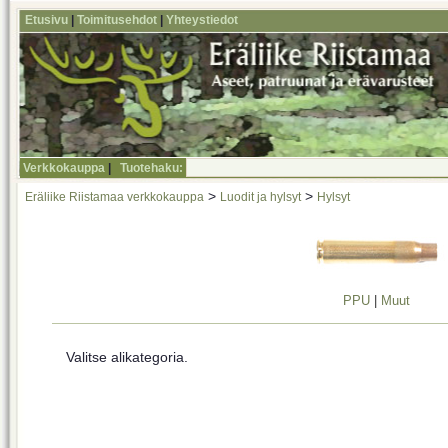
Etusivu
|
Toimitusehdot
|
Yhteystiedot
Verkkokauppa
|
Tuotehaku:
>
>
Eräliike Riistamaa verkkokauppa
Luodit ja hylsyt
Hylsyt
PPU
|
Muut
Valitse alikategoria.