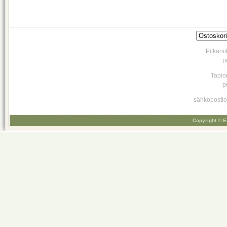
Pitkäni
p
Tapio
p
sähköpostio
Copyright © E