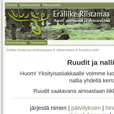
Etusivu
|
Toimitusehdot
|
Yhteystiedot
Verkkokauppa
|
Tuotehaku:
>
>
Eräliike Riistamaa verkkokauppa
Jälleenlataus
Ruudit ja nallit
Ruudit ja nalli
Huom! Yksityisasiakkaalle voimme luo
nallia yhdellä kerra
Ruudit saatavana ainoastaan liik
järjestä nimen |
päivityksen
|
hi