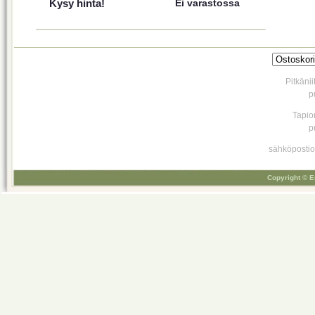
Kysy hinta!
Ei varastossa
Pitkäni
p
Tapio
p
sähköpostio
Copyright © E