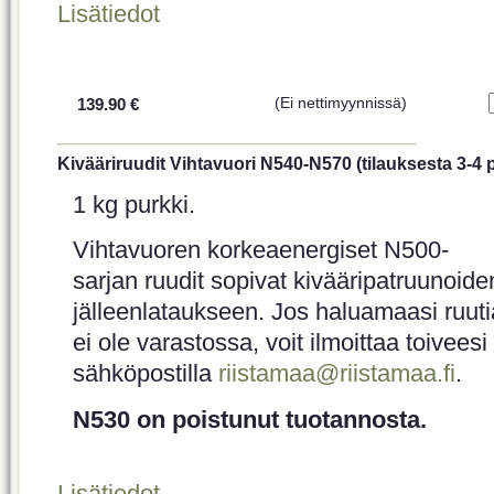
Lisätiedot
139.90 €
(Ei nettimyynnissä)
Kivääriruudit Vihtavuori N540-N570 (tilauksesta 3-4 
1 kg purkki.
Vihtavuoren korkeaenergiset N500-
sarjan ruudit sopivat kivääripatruunoide
jälleenlataukseen. Jos haluamaasi ruuti
ei ole varastossa, voit ilmoittaa toiveesi
sähköpostilla
riistamaa@riistamaa.fi
.
N530 on poistunut tuotannosta.
Lisätiedot