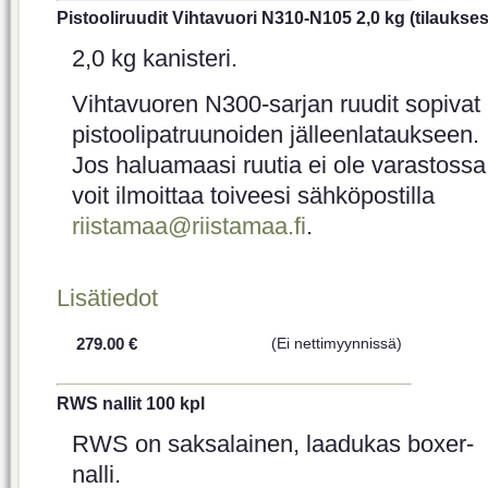
Pistooliruudit Vihtavuori N310-N105 2,0 kg (tilaukses
2,0 kg kanisteri.
Vihtavuoren N300-sarjan ruudit sopivat
pistoolipatruunoiden jälleenlataukseen.
Jos haluamaasi ruutia ei ole varastossa
voit ilmoittaa toiveesi sähköpostilla
riistamaa@riistamaa.fi
.
Lisätiedot
279.00 €
(Ei nettimyynnissä)
RWS nallit 100 kpl
RWS on saksalainen, laadukas boxer-
nalli.