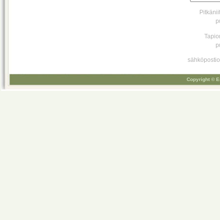
Pitkäni
p
Tapio
p
sähköpostio
Copyright © E