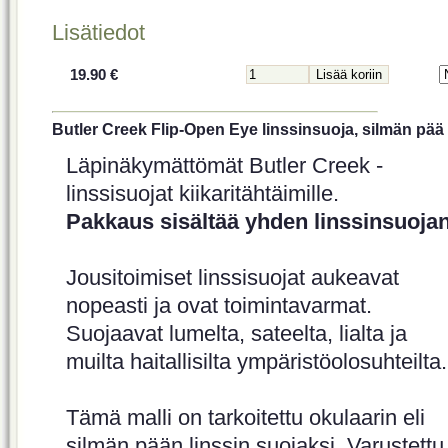
Lisätiedot
19.90 €
Butler Creek Flip-Open Eye linssinsuoja, silmän pää
Läpinäkymättömät Butler Creek -
linssisuojat kiikaritähtäimille.
Pakkaus sisältää yhden linssinsuojan
Jousitoimiset linssisuojat aukeavat
nopeasti ja ovat toimintavarmat.
Suojaavat lumelta, sateelta, lialta ja
muilta haitallisilta ympäristöolosuhteilta.
Tämä malli on tarkoitettu okulaarin eli
silmän pään linssin suojaksi. Varustettu