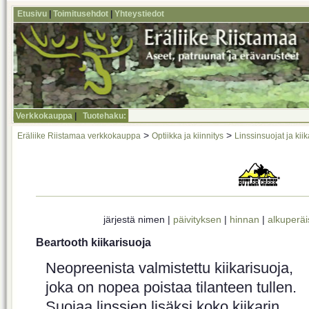
Etusivu
|
Toimitusehdot
|
Yhteystiedot
Verkkokauppa
|
Tuotehaku:
>
>
Eräliike Riistamaa verkkokauppa
Optiikka ja kiinnitys
Linssinsuojat ja kii
järjestä nimen |
päivityksen
|
hinnan
|
alkuperäi
Beartooth kiikarisuoja
Neopreenista valmistettu kiikarisuoja,
joka on nopea poistaa tilanteen tullen.
Suojaa linssien lisäksi koko kiikarin.