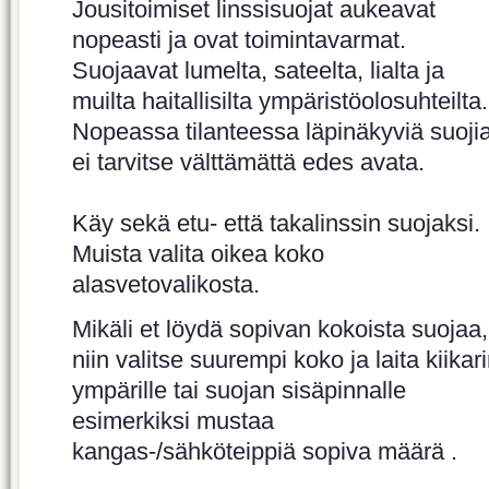
Jousitoimiset linssisuojat aukeavat
nopeasti ja ovat toimintavarmat.
Suojaavat lumelta, sateelta, lialta ja
muilta haitallisilta ympäristöolosuhteilta.
Nopeassa tilanteessa läpinäkyviä suoji
ei tarvitse välttämättä edes avata.
Käy sekä etu- että takalinssin suojaksi.
Muista valita oikea koko
alasvetovalikosta.
Mikäli et löydä sopivan kokoista suojaa,
niin valitse suurempi koko ja laita kiikar
ympärille tai suojan sisäpinnalle
esimerkiksi mustaa
kangas-/sähköteippiä sopiva määrä .