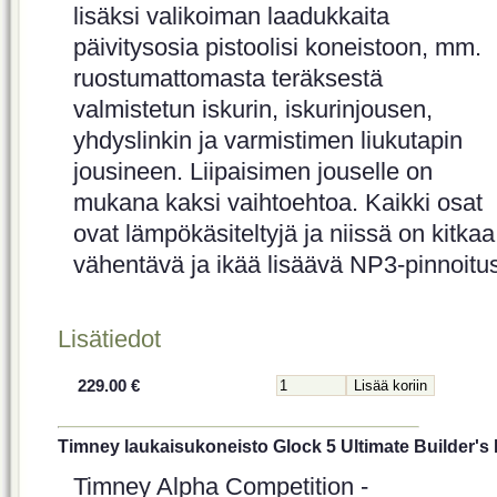
lisäksi valikoiman laadukkaita
päivitysosia pistoolisi koneistoon, mm.
ruostumattomasta teräksestä
valmistetun iskurin, iskurinjousen,
yhdyslinkin ja varmistimen liukutapin
jousineen. Liipaisimen jouselle on
mukana kaksi vaihtoehtoa. Kaikki osat
ovat lämpökäsiteltyjä ja niissä on kitkaa
vähentävä ja ikää lisäävä NP3-pinnoitus
Lisätiedot
229.00 €
Timney laukaisukoneisto Glock 5 Ultimate Builder's 
Timney Alpha Competition -