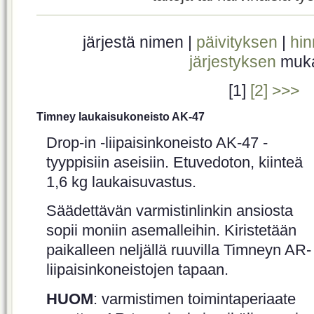
järjestä nimen |
päivityksen
|
hi
järjestyksen
muk
[1]
[2]
>>>
Timney laukaisukoneisto AK-47
Drop-in -liipaisinkoneisto AK-47 -
tyyppisiin aseisiin. Etuvedoton, kiinteä
1,6 kg laukaisuvastus.
Säädettävän varmistinlinkin ansiosta
sopii moniin asemalleihin. Kiristetään
paikalleen neljällä ruuvilla Timneyn AR-
liipaisinkoneistojen tapaan.
HUOM
: varmistimen toimintaperiaate