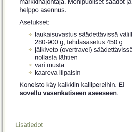
markkinajohtaja. Monipuoliset säädöt ja
helppo asennus.
Asetukset:
laukaisuvastus säädettävissä välil
280-900 g, tehdasasetus 450 g
jälkiveto (overtravel) säädettäviss
nollasta lähtien
väri musta
kaareva liipaisin
Koneisto käy kaikkiin kaliipereihin.
Ei
sovellu vasenkätiseen aseeseen
.
Lisätiedot