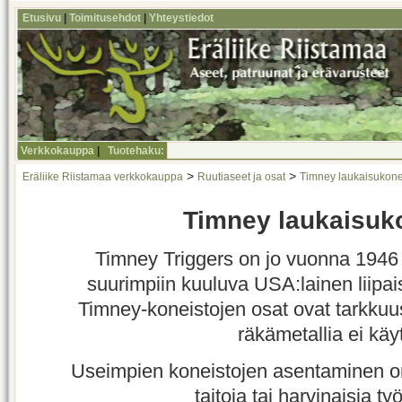
Etusivu
|
Toimitusehdot
|
Yhteystiedot
Verkkokauppa
|
Tuotehaku:
>
>
Eräliike Riistamaa verkkokauppa
Ruutiaseet ja osat
Timney laukaisukone
Timney laukaisuko
Timney Triggers on jo vuonna 1946
suurimpiin kuuluva USA:lainen liipai
Timney-koneistojen osat ovat tarkkuus
räkämetallia ei käy
Useimpien koneistojen asentaminen o
taitoja tai harvinaisia ty