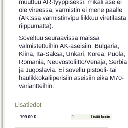
muuttuu AR-tyyppiseksi: mikäli ase ei
ole vireessä, varmistin ei mene päälle
(AK:ssa varmistinvipu liikkuu viretilasta
riippumatta).
Soveltuu seuraavissa maissa
valmistettuihin AK-aseisiin: Bulgaria,
Kiina, Itä-Saksa, Unkari, Korea, Puola,
Romania, Neuvostoliitto/Venäjä, Serbia
ja Jugoslavia. Ei sovellu pistooli- tai
haulikkokaliiperisiin aseisiin eikä M70-
variantteihin.
Lisätiedot
199.00 €