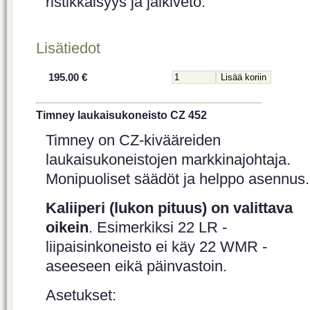
ristikkäisyys ja jälkiveto.
Lisätiedot
195.00 €
Timney laukaisukoneisto CZ 452
Timney on CZ-kivääreiden
laukaisukoneistojen markkinajohtaja.
Monipuoliset säädöt ja helppo asennus.
Kaliiperi (lukon pituus) on valittava
oikein
. Esimerkiksi 22 LR -
liipaisinkoneisto ei käy 22 WMR -
aseeseen eikä päinvastoin.
Asetukset: