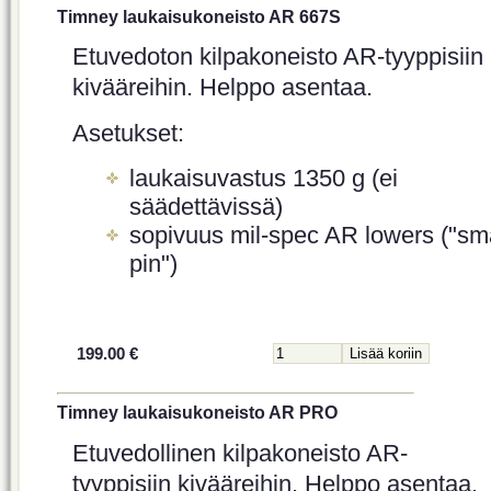
Timney laukaisukoneisto AR 667S
Etuvedoton kilpakoneisto AR-tyyppisiin
kivääreihin. Helppo asentaa.
Asetukset:
laukaisuvastus 1350 g (ei
säädettävissä)
sopivuus mil-spec AR lowers ("sma
pin")
199.00 €
Timney laukaisukoneisto AR PRO
Etuvedollinen kilpakoneisto AR-
tyyppisiin kivääreihin. Helppo asentaa.