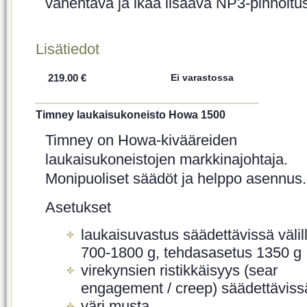
vähentävä ja ikää lisäävä NP3-pinnoitus
Lisätiedot
219.00 €
Ei varastossa
Timney laukaisukoneisto Howa 1500
Timney on Howa-kivääreiden
laukaisukoneistojen markkinajohtaja.
Monipuoliset säädöt ja helppo asennus.
Asetukset
laukaisuvastus säädettävissä välil
700-1800 g, tehdasasetus 1350 g
virekynsien ristikkäisyys (sear
engagement / creep) säädettäviss
väri musta