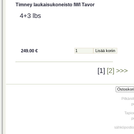
Timney laukaisukoneisto IWI Tavor
4+3 lbs
249.00 €
[1]
[2]
>>>
Pitkäni
p
Tapio
p
sähköpostio