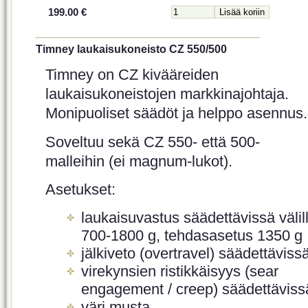
199.00 €
Timney laukaisukoneisto CZ 550/500
Timney on CZ kivääreiden
laukaisukoneistojen markkinajohtaja.
Monipuoliset säädöt ja helppo asennus.
Soveltuu sekä CZ 550- että 500-
malleihin (ei magnum-lukot).
Asetukset:
laukaisuvastus säädettävissä välil
700-1800 g, tehdasasetus 1350 g
jälkiveto (overtravel) säädettäviss
virekynsien ristikkäisyys (sear
engagement / creep) säädettäviss
väri musta