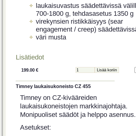
laukaisuvastus säädettävissä välil
700-1800 g, tehdasasetus 1350 g
virekynsien ristikkäisyys (sear
engagement / creep) säädettäviss
väri musta
Lisätiedot
199.00 €
Timney laukaisukoneisto CZ 455
Timney on CZ-kivääreiden
laukaisukoneistojen markkinajohtaja.
Monipuoliset säädöt ja helppo asennus.
Asetukset: