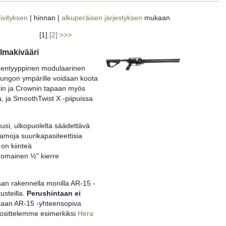
ivityksen
| hinnan |
alkuperäisen järjestyksen
mukaan
[1]
[2]
>>>
ilmakivääri
entyyppinen modulaarinen
rungon ympärille voidaan koota
ctin ja Crownin tapaan myös
a, ja SmoothTwist X -piipuissa
usi, ulkopuolelta säädettävä
amoja suurikapasiteettisia
 on kiinteä
omainen ½" kierre
aan rakennella monilla AR-15 -
rusteilla.
Perushintaan ei
vitaan AR-15 -yhteensopiva
uosittelemme esimerkiksi
Hera