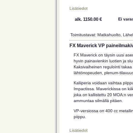
Lisätiedot
alk. 1150.00 €
Ei vara
Toimitustavat: Matkahuolto, Lähel
FX Maverick VP paineilmaki
FX Maverick on täysin uusi asema
hyvin painavienkin luotien ja s
Kaksivaiheinen regulointi takaa 
lähtönopeuden, plenum-tilavuus
Kaliiperia voidaan vaihtaa piip
Impactissa. Maverickissa on kiik
joka on kallistettu 20 MOA:n ver
ammuntaa silmällä pitäen.
VP-versiossa on 400 cc metalli
piippu.
Lisätiedot