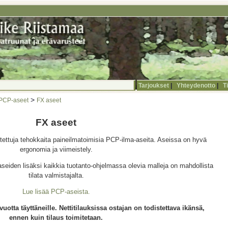
Tarjoukset
|
Yhteydenotto
|
T
>
 PCP-aseet
FX aseet
FX aseet
ettuja tehokkaita paineilmatoimisia PCP-ilma-aseita. Aseissa on hyvä
ergonomia ja viimeistely.
seiden lisäksi kaikkia tuotanto-ohjelmassa olevia malleja on mahdollista
tilata valmistajalta.
Lue lisää PCP-aseista.
otta täyttäneille. Nettitilauksissa ostajan on todistettava ikänsä,
ennen kuin tilaus toimitetaan.