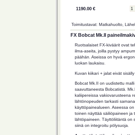
1190.00 €
Toimitustavat: Matkahuolto, Lähel
FX Bobcat Mk.II paineilmaki
Ruotsalaiset FX-kiväärit ovat te
ilma-aseita, joilla pystyy ampu
päähän. Aseissa on hyvä ergono
luokan laukaisu.
Kuvan kiikari + jalat eivät sisäl
Bobcat Mk.II on uudistettu mall
saavuttaneesta Bobcatistä. Mk.I
kaliipereissa vakiovarusteena re
lähtönopeuden tarkasti samana
käyttöpainealueen. Aseessa on k
toinen näyttää säiliöpaineen ja 
lähtöpaineen. Täyttöliitäntä on s
siinä on integroitu pölysuoja.