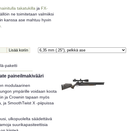
ainitulla takatukilla
ja
FX-
ällöin ne toimitetaan valmiiksi
rin kanssa ase mahtuu hyvin
n
.
lä-paketti
te paineilmakivääri
en modulaarinen
rungon ympärille voidaan koota
ctin ja Crownin tapaan myös
a, ja SmoothTwist X -piipuissa
usi, ulkopuolelta säädettävä
amoja suurikapasiteettisia
 on kiinteä