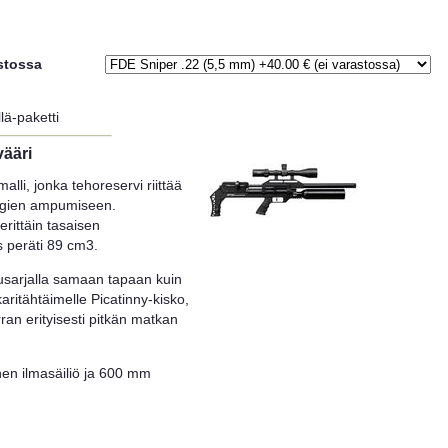
stossa
lä-paketti
vääri
lli, jonka tehoreservi riittää
lugien ampumiseen.
erittäin tasaisen
 peräti 89 cm3.
pusarjalla samaan tapaan kuin
aritähtäimelle Picatinny-kisko,
ran erityisesti pitkän matkan
nen ilmasäiliö ja 600 mm