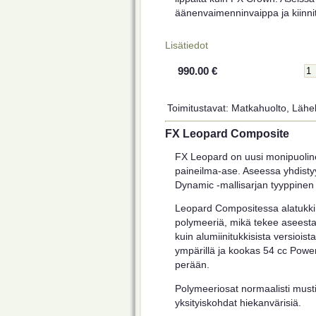
äänenvaimenninvaippa ja kiinnit
Lisätiedot
990.00 €
Toimitustavat: Matkahuolto, Lähel
FX Leopard Composite
FX Leopard on uusi monipuolin
paineilma-ase. Aseessa yhdistyy
Dynamic -mallisarjan tyyppinen 
Leopard Compositessa alatukki 
polymeeriä, mikä tekee asees
kuin alumiinitukkisista versioist
ympärillä ja kookas 54 cc Power
perään.
Polymeeriosat normaalisti mustia
yksityiskohdat hiekanvärisiä.