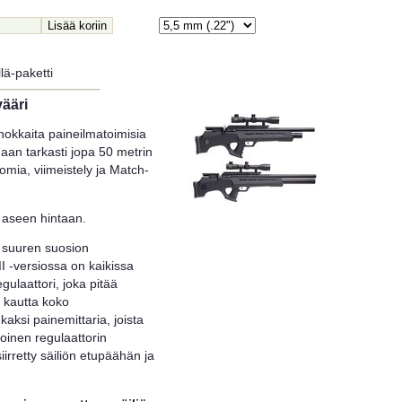
lä-paketti
vääri
hokkaita paineilmatoimisia
maan tarkasti jopa 50 metrin
mia, viimeistely ja Match-
ly aseen hintaan.
i suuren suosion
I -versiossa on kaikissa
gulaattori, joka pitää
 kautta koko
aksi painemittaria, joista
toinen regulaattorin
iirretty säiliön etupäähän ja