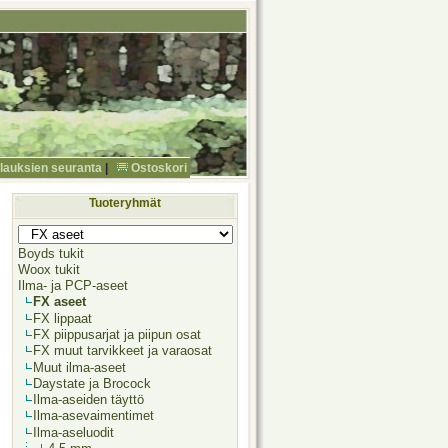
ilauksien seuranta
|
Ostoskori
Tuoteryhmät
Boyds tukit
Woox tukit
Ilma- ja PCP-aseet
FX aseet
FX lippaat
FX piippusarjat ja piipun osat
FX muut tarvikkeet ja varaosat
Muut ilma-aseet
Daystate ja Brocock
Ilma-aseiden täyttö
Ilma-asevaimentimet
Ilma-aseluodit