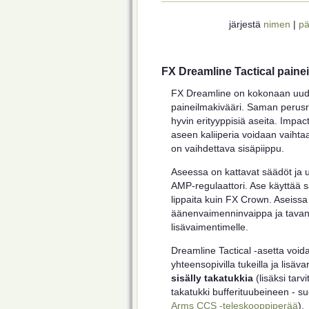
järjestä
nimen
|
pä
FX Dreamline Tactical paine
FX Dreamline on kokonaan uud
paineilmakivääri. Saman perus
hyvin erityyppisiä aseita. Impa
aseen kaliiperia voidaan vaihta
on vaihdettava sisäpiippu.
Aseessa on kattavat säädöt ja u
AMP-regulaattori. Ase käyttää s
lippaita kuin FX Crown. Aseissa
äänenvaimenninvaippa ja tavan
lisävaimentimelle.
Dreamline Tactical -asetta void
yhteensopivilla tukeilla ja lisäva
sisälly takatukkia
(lisäksi tar
takatukki bufferituubeineen - s
Arms CCS -teleskooppiperää
).