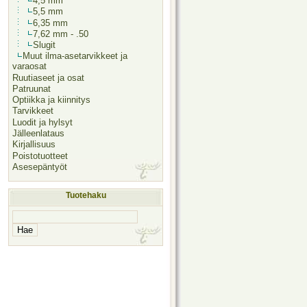
4,5 mm
5,5 mm
6,35 mm
7,62 mm - .50
Slugit
Muut ilma-asetarvikkeet ja
varaosat
Ruutiaseet ja osat
Patruunat
Optiikka ja kiinnitys
Tarvikkeet
Luodit ja hylsyt
Jälleenlataus
Kirjallisuus
Poistotuotteet
Asesepäntyöt
Tuotehaku