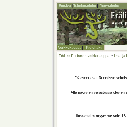
Etusivu
|
Toimitusehdot
|
Yhteystiedot
Verkkokauppa
|
Tuotehaku:
>
Eräliike Riistamaa verkkokauppa
Ilma- ja
FX-aseet ovat Ruotsissa valmist
Alla näkyvien varastossa olevien a
Ilma-aseita myymme vain 18 vu