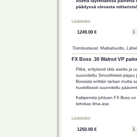
Asetta täytettäessä painetta 
päädyssä olevasta mittarista
Lisätiedot
1249.00 €
Toimitustavat: Matkahuolto, Lähel
FX Boss .30 Walnut VP paine
Pitkä, erityisesti tätä asetta ja 
suunniteltu Smoothtwist-piippu 
Bossista erittäin tarkan mutta sa
huolellisesti suunniteltu päävent
Kaliiperista johtuen FX Boss o
tehokas ilma-ase.
Lisätiedot
1250.00 €