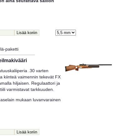
on aina seurattava säiliön
!
lä-paketti
ilmakivääri
uutuuskaliiperia .30 varten
ja kiinteä vaimennin tekevät FX
malla hiljaisen. Regulaattori ja
tiili varmistavat tarkkuuden.
n aselain mukaan luvanvarainen