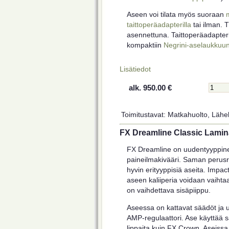
Aseen voi tilata myös suoraan
m
taittoperäadapterilla
tai ilman. T
asennettuna. Taittoperäadapte
kompaktiin
Negrini-aselaukkuu
Lisätiedot
alk. 950.00 €
Toimitustavat: Matkahuolto, Lähel
FX Dreamline Classic Lamina
FX Dreamline on uudentyyppin
paineilmakivääri. Saman perus
hyvin erityyppisiä aseita. Impa
aseen kaliiperia voidaan vaihta
on vaihdettava sisäpiippu.
Aseessa on kattavat säädöt ja u
AMP-regulaattori. Ase käyttää s
lippaita kuin FX Crown. Aseissa