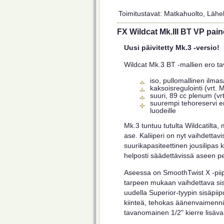
Toimitustavat: Matkahuolto, Lähel
FX Wildcat Mk.III BT VP pain
Uusi päivitetty Mk.3 -versio!
Wildcat Mk.3 BT -mallien ero ta
iso, pullomallinen ilmasä
kaksoisregulointi (vrt. 
suuri, 89 cc plenum (vr
suurempi tehoreservi erit
luodeille
Mk.3 tuntuu tutulta Wildcatilta
ase. Kaliiperi on nyt vaihdettav
suurikapasiteettinen jousilipas
helposti säädettävissä aseen p
Aseessa on SmoothTwist X -piip
tarpeen mukaan vaihdettava sis
uudella Superior-tyypin sisäpiip
kiinteä, tehokas äänenvaimenn
tavanomainen 1/2" kierre lisäva