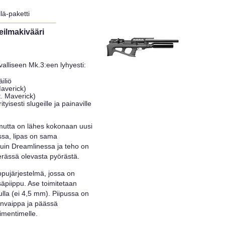
lä-paketti
eilmakivääri
valliseen Mk.3:een lyhyesti:
iliö
Maverick)
t. Maverick)
yisesti slugeille ja painaville
, mutta on lähes kokonaan uusi
issa, lipas on sama
 kuin Dreamlinessa ja teho on
erässä olevasta pyörästä.
pujärjestelmä, jossa on
äpiippu. Ase toimitetaan
ulla (ei 4,5 mm). Piipussa on
invaippa ja päässä
imentimelle.