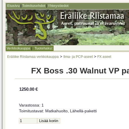
Etusivu
|
Toimitusehdot
|
Yhteystiedot
Verkkokauppa
|
Tuotehaku:
>
>
Eräliike Riistamaa verkkokauppa
Ilma- ja PCP-aseet
FX aseet
FX Boss .30 Walnut VP pa
1250.00 €
Varastossa: 1
Toimitustavat: Matkahuolto, Lähellä-paketti