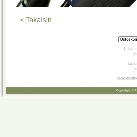
< Takaisin
Pitkäni
p
Tapio
p
sähköpostio
Copyright © E