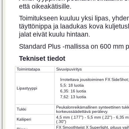
että oikeakätisille.
Toimitukseen kuuluu yksi lipas, yhden 
täyttönippa ja laadukas kova kuljetus
jalat eivät kuulu hintaan.
Standard Plus -mallissa on 600 mm p
Tekniset tiedot
Toimintatapa
Sivuvipuviritys
Irrotettava jousitoiminen FX SideShot;
5,5: 18 luotia
Lipastyyppi
6,35: 16 luotia
7,62: 13 luotia
Peukalonreikämallinen synteettinen tukk
Tukki
korkeussäädettävä perälevy.
4,5 mm (.177") - 5,5 mm (.22") - 6,35 m
Kaliiperi
(.30")
FX Smoothtwist X Superlight, pituus vaih