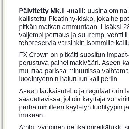
Päivitetty Mk.II -malli:
uusina omina
kallistettu Picatinny-kisko, joka helpo
pitkän matkan ammuntaan. Lisäksi 
väljempi porttaus ja suurempi venttiili
tehoreserviä varsinkin isommille kaliip
FX Crown on pitkälti suositun Impact-
perustuva paineilmakivääri. Aseen ka
muuttaa parissa minuutissa vaihtamal
luodintyönnin haluttuun kaliiperiin.
Aseen laukaisuteho ja regulaattorin l
säädettävissä, jolloin käyttäjä voi vir
parhaimmilleen käytetyn luotityypin j
mukaan.
Ambi-tyyppinen peukalonreikätukki s