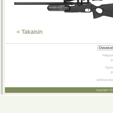
< Takaisin
Pitkäni
p
Tapio
p
sähköpostio
Copyright © E