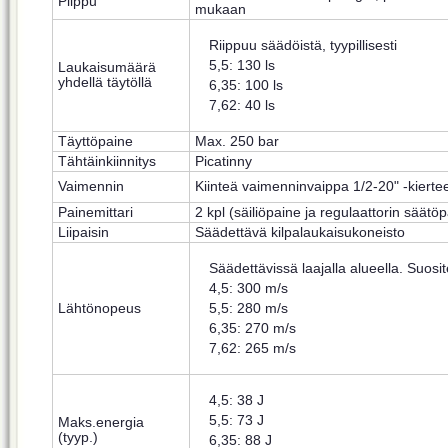
Piippu
mukaan
Riippuu säädöistä, tyypillisesti
5,5: 130 ls
Laukaisumäärä
yhdellä täytöllä
6,35: 100 ls
7,62: 40 ls
Täyttöpaine
Max. 250 bar
Tähtäinkiinnitys
Picatinny
Vaimennin
Kiinteä vaimenninvaippa 1/2-20" -kiertee
Painemittari
2 kpl (säiliöpaine ja regulaattorin säätö
Liipaisin
Säädettävä kilpalaukaisukoneisto
Säädettävissä laajalla alueella. Suosite
4,5: 300 m/s
5,5: 280 m/s
Lähtönopeus
6,35: 270 m/s
7,62: 265 m/s
4,5: 38 J
5,5: 73 J
Maks.energia
(tyyp.)
6,35: 88 J