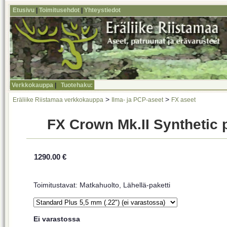
Etusivu
|
Toimitusehdot
|
Yhteystiedot
Verkkokauppa
|
Tuotehaku:
>
>
Eräliike Riistamaa verkkokauppa
Ilma- ja PCP-aseet
FX aseet
FX Crown Mk.II Synthetic 
1290.00 €
Toimitustavat: Matkahuolto, Lähellä-paketti
Ei varastossa