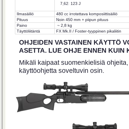
7,62: 123 J
Ilmasäiliö
480 cc irrotettava komposiittisäiliö
Pituus
Noin 450 mm + piipun pituus
Paino
~ 2,8 kg
Täyttöliitäntä
FX Mk.II / Foster-tyyppinen pikaliitin
OHJEIDEN VASTAINEN KÄYTTÖ VO
ASETTA. LUE OHJE ENNEN KUIN 
Mikäli kaipaat suomenkielisiä ohjeita
käyttöohjetta soveltuvin osin.