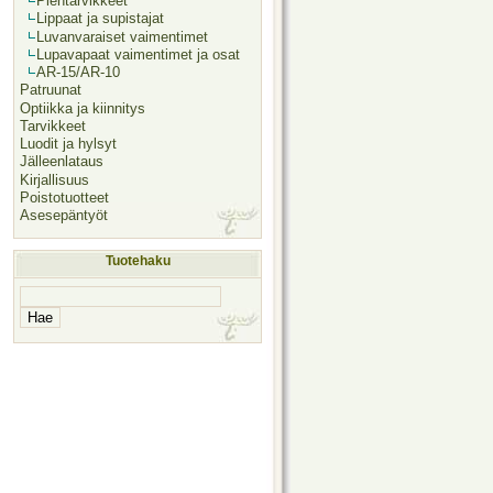
Pientarvikkeet
Lippaat ja supistajat
Luvanvaraiset vaimentimet
Lupavapaat vaimentimet ja osat
AR-15/AR-10
Patruunat
Optiikka ja kiinnitys
Tarvikkeet
Luodit ja hylsyt
Jälleenlataus
Kirjallisuus
Poistotuotteet
Asesepäntyöt
Tuotehaku