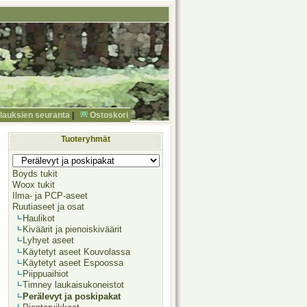
ilauksien seuranta
|
Ostoskori
Tuoteryhmät
Boyds tukit
Woox tukit
Ilma- ja PCP-aseet
Ruutiaseet ja osat
Haulikot
Kiväärit ja pienoiskiväärit
Lyhyet aseet
Käytetyt aseet Kouvolassa
Käytetyt aseet Espoossa
Piippuaihiot
Timney laukaisukoneistot
Perälevyt ja poskipakat