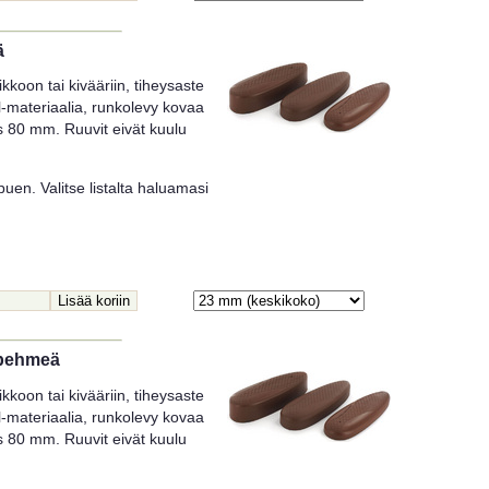
ä
koon tai kivääriin, tiheysaste
-materiaalia, runkolevy kovaa
ys 80 mm. Ruuvit eivät kuulu
uen. Valitse listalta haluamasi
spehmeä
koon tai kivääriin, tiheysaste
-materiaalia, runkolevy kovaa
ys 80 mm. Ruuvit eivät kuulu