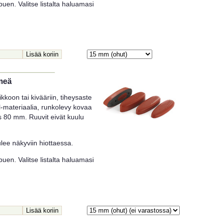
uen. Valitse listalta haluamasi
meä
koon tai kivääriin, tiheysaste
-materiaalia, runkolevy kovaa
ys 80 mm. Ruuvit eivät kuulu
ee näkyviin hiottaessa.
uen. Valitse listalta haluamasi