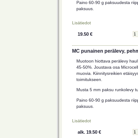
Paino 60-90 g paksuudesta riipp
paksuus.
Lisätiedot
19.50 €
MC punainen perälevy, peh
Muotoon hiottava perälevy haulik
45-50%. Joustava osa Microcell
muovia. Kiinnitysreikien etäisy
toimitukseen.
Musta 5 mm paksu runkolevy tul
Paino 60-90 g paksuudesta riipp
paksuus.
Lisätiedot
alk. 19.50 €