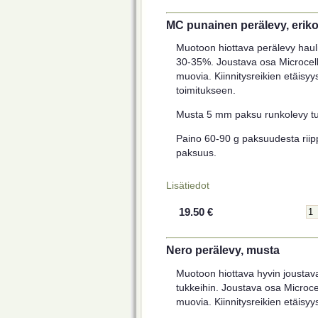
MC punainen perälevy, eri
Muotoon hiottava perälevy haulik
30-35%. Joustava osa Microcell
muovia. Kiinnitysreikien etäisy
toimitukseen.
Musta 5 mm paksu runkolevy tul
Paino 60-90 g paksuudesta riipp
paksuus.
Lisätiedot
19.50 €
Nero perälevy, musta
Muotoon hiottava hyvin joustav
tukkeihin. Joustava osa Microce
muovia. Kiinnitysreikien etäisy