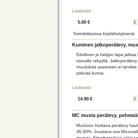
Lisätiedot
5.00 €
Toimitettavissa kirjelähetyksenä.
Kuminen jatkoperälevy, mus
Edullinen ja helppo tapa jatkaa l
samalla rekyyliä. Jatkoperälevy
muutoksia aseeseen ei tarvitse 
pitävää kumia.
Lisätiedot
14.90 €
MC musta perälevy, pehmeä
Muotoon hiottava perälevy haulik
45-50%. Joustava osa Microcell
muovia. Kiinnitysreikien etäisy