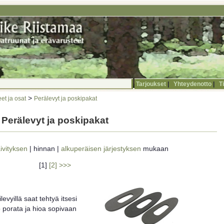
Tarjoukset
|
Yhteydenotto
|
T
>
et ja osat
Perälevyt ja poskipakat
Perälevyt ja poskipakat
ivityksen
| hinnan |
alkuperäisen järjestyksen
mukaan
[1]
[2]
>>>
levyillä saat tehtyä itsesi
o porata ja hioa sopivaan