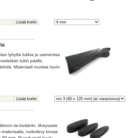
ta
iian lyhyttä tukkia ja vaimentaa
 vedetään tukin päälle,
tehdä. Materiaali mustaa hyvin
koon tai kivääriin, tiheysaste
-materiaalia, runkolevy kovaa
ys 80 mm. Ruuvit eivät kuulu