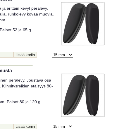
ja erittäin kevyt perälevy.
alia, runkolevy kovaa muovia.
 mm.
ainot 52 ja 65 g.
 musta
nen perälevy. Joustava osa
Kiinnitysreikien etäisyys 80-
m. Painot 80 ja 120 g.