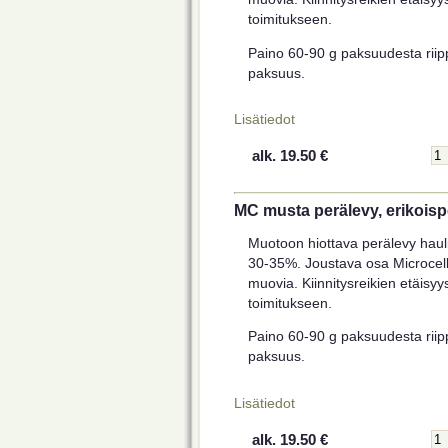
toimitukseen.
Paino 60-90 g paksuudesta riipp
paksuus.
Lisätiedot
alk. 19.50 €
MC musta perälevy, erikoi
Muotoon hiottava perälevy haulik
30-35%. Joustava osa Microcell
muovia. Kiinnitysreikien etäisy
toimitukseen.
Paino 60-90 g paksuudesta riipp
paksuus.
Lisätiedot
alk. 19.50 €