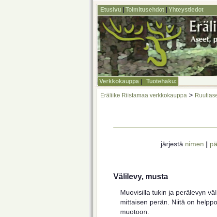
Etusivu
|
Toimitusehdot
|
Yhteystiedot
Verkkokauppa
|
Tuotehaku:
>
Eräliike Riistamaa verkkokauppa
Ruutiase
järjestä
nimen
|
pä
Välilevy, musta
Muovisilla tukin ja perälevyn väli
mittaisen perän. Niitä on helpp
muotoon.