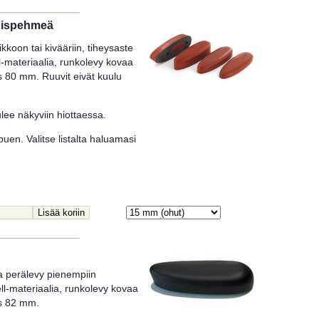
koispehmeä
koon tai kivääriin, tiheysaste
-materiaalia, runkolevy kovaa
ys 80 mm. Ruuvit eivät kuulu
ee näkyviin hiottaessa.
uen. Valitse listalta haluamasi
a perälevy pienempiin
ll-materiaalia, runkolevy kovaa
ys 82 mm.