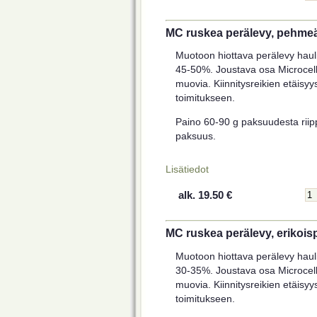
MC ruskea perälevy, pehme
Muotoon hiottava perälevy haulik
45-50%. Joustava osa Microcell
muovia. Kiinnitysreikien etäisy
toimitukseen.
Paino 60-90 g paksuudesta riipp
paksuus.
Lisätiedot
alk. 19.50 €
MC ruskea perälevy, erikoi
Muotoon hiottava perälevy haulik
30-35%. Joustava osa Microcell
muovia. Kiinnitysreikien etäisy
toimitukseen.