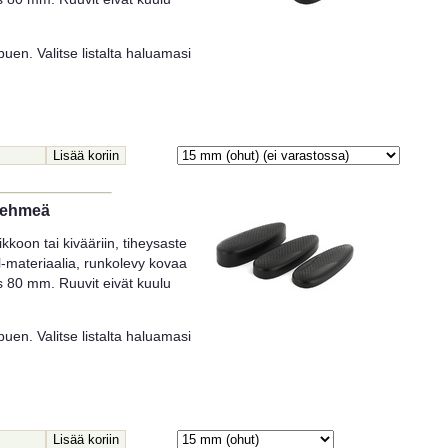
uen. Valitse listalta haluamasi
spehmeä
koon tai kivääriin, tiheysaste
-materiaalia, runkolevy kovaa
ys 80 mm. Ruuvit eivät kuulu
uen. Valitse listalta haluamasi