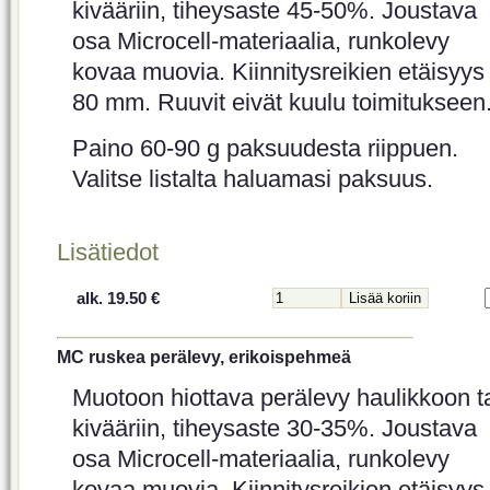
kivääriin, tiheysaste 45-50%. Joustava
osa Microcell-materiaalia, runkolevy
kovaa muovia. Kiinnitysreikien etäisyys
80 mm. Ruuvit eivät kuulu toimitukseen
Paino 60-90 g paksuudesta riippuen.
Valitse listalta haluamasi paksuus.
Lisätiedot
alk. 19.50 €
MC ruskea perälevy, erikoispehmeä
Muotoon hiottava perälevy haulikkoon t
kivääriin, tiheysaste 30-35%. Joustava
osa Microcell-materiaalia, runkolevy
kovaa muovia. Kiinnitysreikien etäisyys