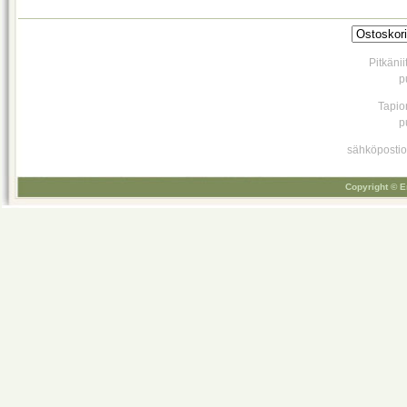
Pitkäni
p
Tapio
p
sähköpostio
Copyright © E