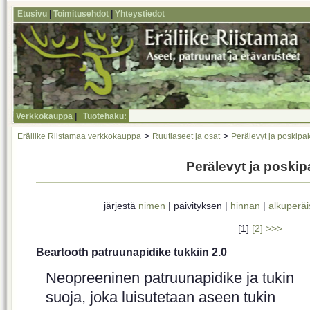
Etusivu
|
Toimitusehdot
|
Yhteystiedot
Verkkokauppa
|
Tuotehaku:
>
>
Eräliike Riistamaa verkkokauppa
Ruutiaseet ja osat
Perälevyt ja poskipa
Perälevyt ja poskip
järjestä
nimen
| päivityksen |
hinnan
|
alkuperäi
[1]
[2]
>>>
Beartooth patruunapidike tukkiin 2.0
Neopreeninen patruunapidike ja tukin
suoja, joka luisutetaan aseen tukin