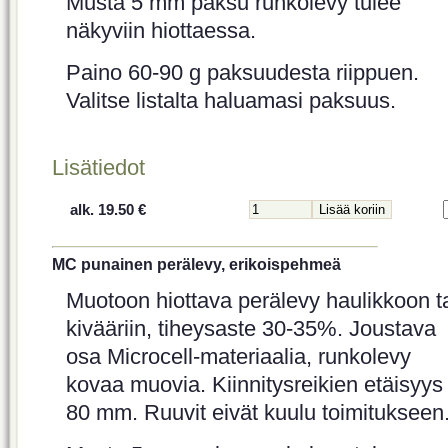
Musta 5 mm paksu runkolevy tulee
näkyviin hiottaessa.
Paino 60-90 g paksuudesta riippuen.
Valitse listalta haluamasi paksuus.
Lisätiedot
alk. 19.50 €
MC punainen perälevy, erikoispehmeä
Muotoon hiottava perälevy haulikkoon t
kivääriin, tiheysaste 30-35%. Joustava
osa Microcell-materiaalia, runkolevy
kovaa muovia. Kiinnitysreikien etäisyys
80 mm. Ruuvit eivät kuulu toimitukseen