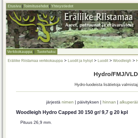
Etusivu
|
Toimitusehdot
|
Yhteystiedot
Verkkokauppa
|
Tuotehaku:
>
>
>
>
Eräliike Riistamaa verkkokauppa
Luodit ja hylsyt
Luodit
Woodleigh
Hydro/FMJ/VLD
Hydro-luodeista lisätietoja valmista
järjestä
nimen
| päivityksen |
hinnan
|
alkuperäi
Woodleigh Hydro Capped 30 150 gr/ 9,7 g 20 kpl
Pituus 26,9 mm.