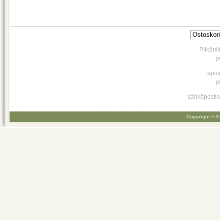
Pitkäni
p
Tapio
p
sähköpostio
Copyright © E