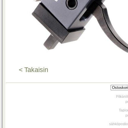
< Takaisin
Pitkäni
p
Tapio
p
sähköpostio