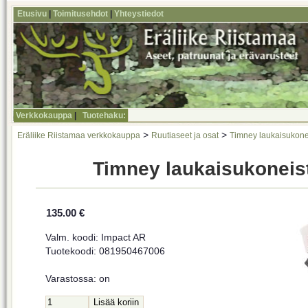
Etusivu
|
Toimitusehdot
|
Yhteystiedot
Verkkokauppa
|
Tuotehaku:
>
>
Eräliike Riistamaa verkkokauppa
Ruutiaseet ja osat
Timney laukaisukone
Timney laukaisukoneis
135.00 €
Valm. koodi: Impact AR
Tuotekoodi: 081950467006
Varastossa: on