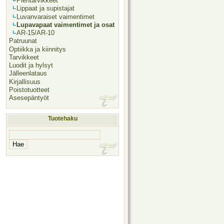
Pientarvikkeet
Lippaat ja supistajat
Luvanvaraiset vaimentimet
Lupavapaat vaimentimet ja osat
AR-15/AR-10
Patruunat
Optiikka ja kiinnitys
Tarvikkeet
Luodit ja hylsyt
Jälleenlataus
Kirjallisuus
Poistotuotteet
Asesepäntyöt
Tuotehaku