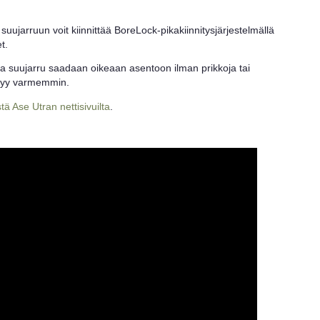
 suujarruun voit kiinnittää BoreLock-pikakiinnitysjärjestelmällä
t.
a suujarru saadaan oikeaan asentoon ilman prikkoja tai
ilyy varmemmin.
ä Ase Utran nettisivuilta
.