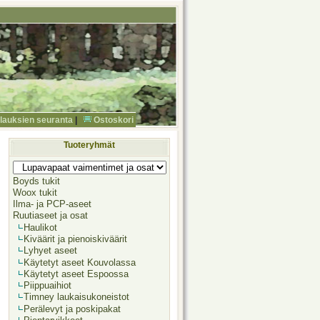
ilauksien seuranta
|
Ostoskori
Tuoteryhmät
Boyds tukit
Woox tukit
Ilma- ja PCP-aseet
Ruutiaseet ja osat
Haulikot
Kiväärit ja pienoiskiväärit
Lyhyet aseet
Käytetyt aseet Kouvolassa
Käytetyt aseet Espoossa
Piippuaihiot
Timney laukaisukoneistot
Perälevyt ja poskipakat