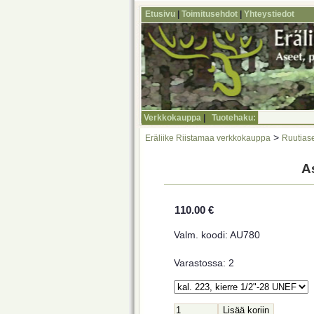
Etusivu
|
Toimitusehdot
|
Yhteystiedot
Verkkokauppa
|
Tuotehaku:
>
Eräliike Riistamaa verkkokauppa
Ruutiase
A
110.00 €
Valm. koodi: AU780
Varastossa: 2