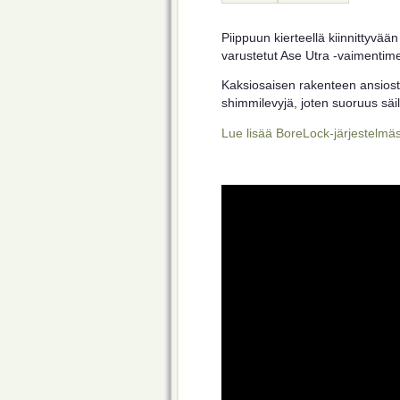
Piippuun kierteellä kiinnittyvään
varustetut Ase Utra -vaimentime
Kaksiosaisen rakenteen ansiost
shimmilevyjä, joten suoruus sä
Lue lisää BoreLock-järjestelmäst