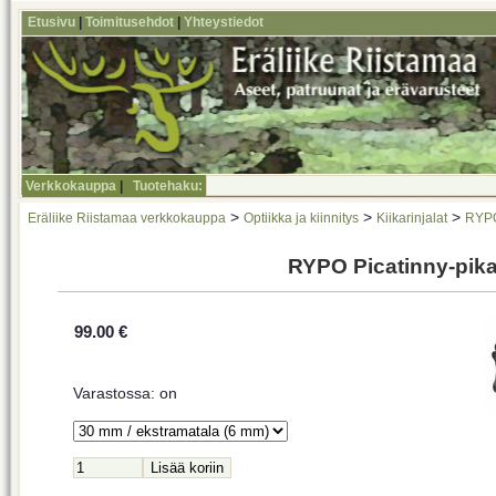
Etusivu
|
Toimitusehdot
|
Yhteystiedot
Verkkokauppa
|
Tuotehaku:
>
>
>
Eräliike Riistamaa verkkokauppa
Optiikka ja kiinnitys
Kiikarinjalat
RYP
RYPO Picatinny-pika
99.00 €
Varastossa: on