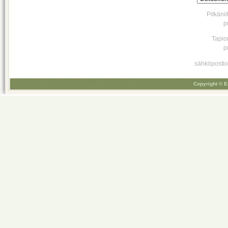
Pitkäni
p
Tapio
p
sähköpostio
Copyright © E