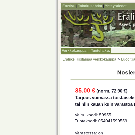
Etusivu
|
Toimitusehdot
|
Yhteystiedot
Verkkokauppa
|
Tuotehaku:
>
Eräliike Riistamaa verkkokauppa
Luodit ja
Nosler
35.00 €
(norm. 72.90 €)
Tarjous voimassa toistaiseks
tai niin kauan kuin varastoa r
Valm. koodi: 59955
Tuotekoodi: 054041599559
Varastossa: on