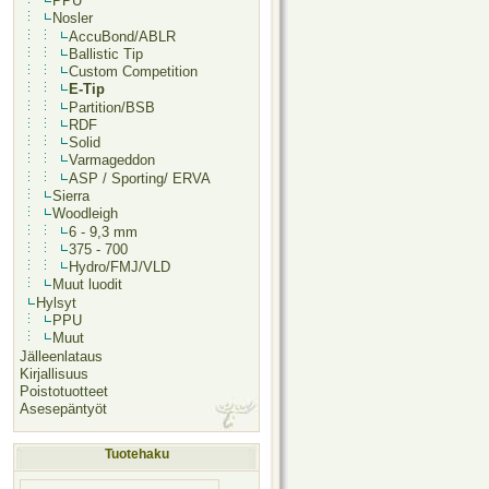
PPU
Nosler
AccuBond/ABLR
Ballistic Tip
Custom Competition
E-Tip
Partition/BSB
RDF
Solid
Varmageddon
ASP / Sporting/ ERVA
Sierra
Woodleigh
6 - 9,3 mm
375 - 700
Hydro/FMJ/VLD
Muut luodit
Hylsyt
PPU
Muut
Jälleenlataus
Kirjallisuus
Poistotuotteet
Asesepäntyöt
Tuotehaku