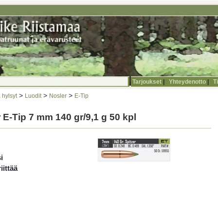
Tarjoukset
|
Yhteydenotto
|
T
>
>
>
 hylsyt
Luodit
Nosler
E-Tip
 E-Tip 7 mm 140 gr/9,1 g 50 kpl
i
iittää