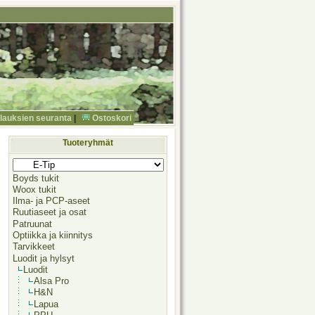
ilauksien seuranta
|
Ostoskori
Tuoteryhmät
Boyds tukit
Woox tukit
Ilma- ja PCP-aseet
Ruutiaseet ja osat
Patruunat
Optiikka ja kiinnitys
Tarvikkeet
Luodit ja hylsyt
Luodit
Alsa Pro
H&N
Lapua