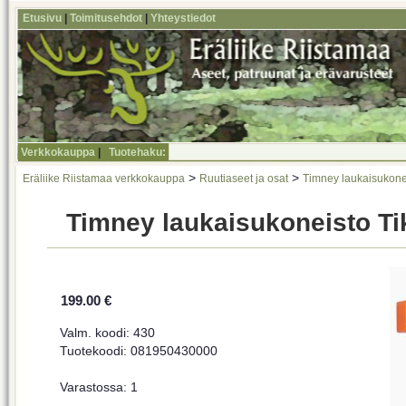
Etusivu
|
Toimitusehdot
|
Yhteystiedot
Verkkokauppa
|
Tuotehaku:
>
>
Eräliike Riistamaa verkkokauppa
Ruutiaseet ja osat
Timney laukaisukone
Timney laukaisukoneisto Tik
199.00 €
Valm. koodi: 430
Tuotekoodi: 081950430000
Varastossa: 1