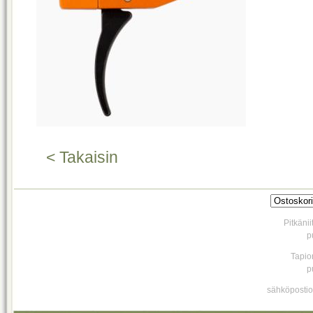
< Takaisin
Pitkäni
p
Tapio
p
sähköpostio