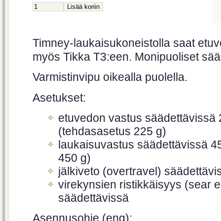
Timney-laukaisukoneistolla saat etuv
myös Tikka T3:een. Monipuoliset sää
Varmistinvipu oikealla puolella.
Asetukset:
etuvedon vastus säädettävissä
(tehdasasetus 225 g)
laukaisuvastus säädettävissä 4
450 g)
jälkiveto (overtravel) säädettävi
virekynsien ristikkäisyys (sear
säädettävissä
Asennusohje (eng):