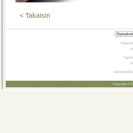
< Takaisin
Pitkäni
p
Tapio
p
sähköpostio
Copyright © E