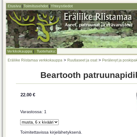
Etusivu
|
Toimitusehdot
|
Yhteystiedot
Verkkokauppa
|
Tuotehaku:
>
>
Eräliike Riistamaa verkkokauppa
Ruutiaseet ja osat
Perälevyt ja poskipa
Beartooth patruunapidik
22.00 €
Varastossa: 1
Toimitettavissa kirjelähetyksenä.