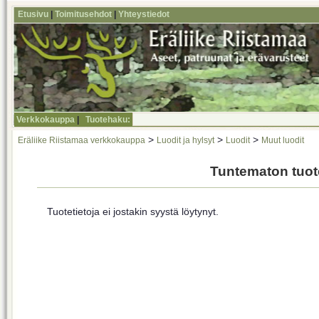
Etusivu
|
Toimitusehdot
|
Yhteystiedot
Verkkokauppa
|
Tuotehaku:
>
>
>
Eräliike Riistamaa verkkokauppa
Luodit ja hylsyt
Luodit
Muut luodit
Tuntematon tuot
Tuotetietoja ei jostakin syystä löytynyt.