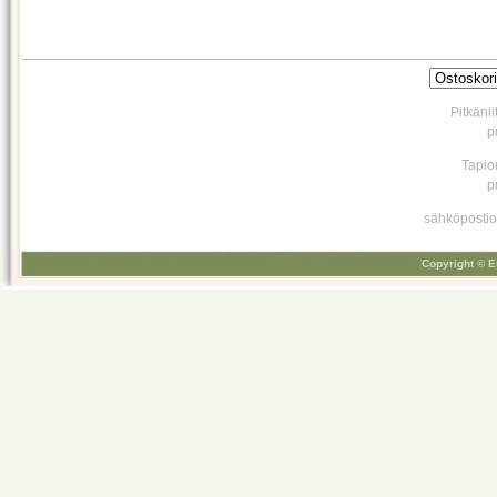
Pitkäni
p
Tapio
p
sähköpostio
Copyright © E