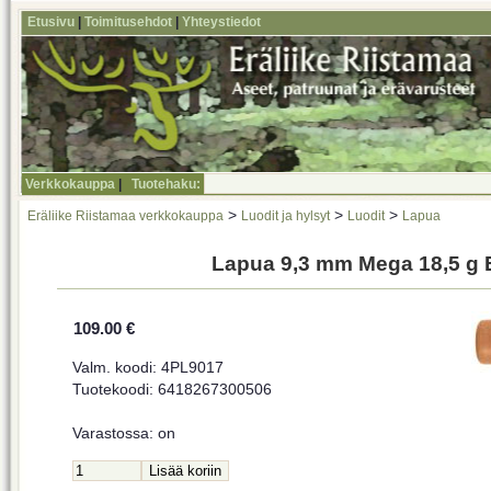
Etusivu
|
Toimitusehdot
|
Yhteystiedot
Verkkokauppa
|
Tuotehaku:
>
>
>
Eräliike Riistamaa verkkokauppa
Luodit ja hylsyt
Luodit
Lapua
Lapua 9,3 mm Mega 18,5 g 
109.00 €
Valm. koodi: 4PL9017
Tuotekoodi: 6418267300506
Varastossa: on