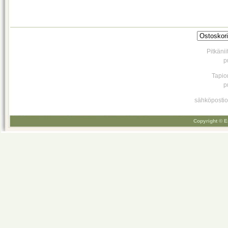
Pitkäni
p
Tapio
p
sähköpostio
Copyright © E