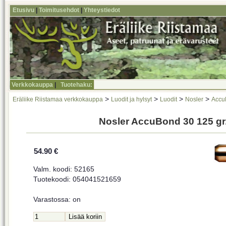
Etusivu
|
Toimitusehdot
|
Yhteystiedot
Verkkokauppa
|
Tuotehaku:
>
>
>
>
Eräliike Riistamaa verkkokauppa
Luodit ja hylsyt
Luodit
Nosler
Accu
Nosler AccuBond 30 125 gr/
54.90 €
Valm. koodi: 52165
Tuotekoodi: 054041521659
Varastossa: on