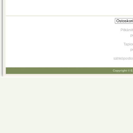
Pitkäni
p
Tapio
p
sähköpostio
Copyright © E