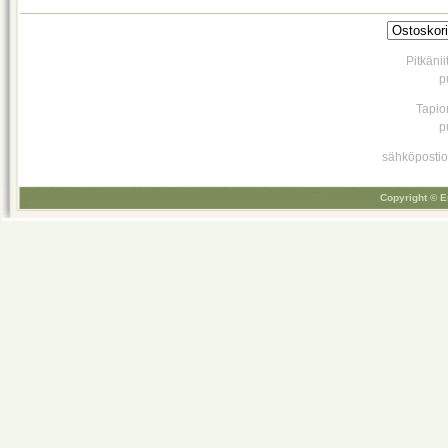
Pitkäni
p
Tapio
p
sähköpostio
Copyright © E