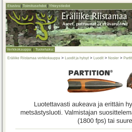
Etusivu
|
Toimitusehdot
|
Yhteystiedot
Verkkokauppa
|
Tuotehaku:
>
>
>
>
Eräliike Riistamaa verkkokauppa
Luodit ja hylsyt
Luodit
Nosler
Parti
Luotettavasti aukeava ja erittäin 
metsästysluoti. Valmistajan suosittel
(1800 fps) tai suur