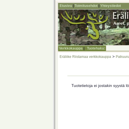
Etusivu
|
Toimitusehdot
|
Yhteystiedot
Verkkokauppa
|
Tuotehaku:
>
Eräliike Riistamaa verkkokauppa
Patruun
Tuotetietoja ei jostakin syystä lö