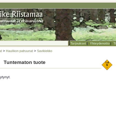
Tarjoukset
|
Yhteydenotto
|
T
>
>
at
Haulikon patruunat
Savikiekko
Tuntematon tuote
ytynyt.