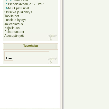
8 mm - 458
Pienoiskivääri ja 17 HMR
Muut patruunat
Optiikka ja kiinnitys
Tarvikkeet
Luodit ja hylsyt
Jälleenlataus
Kirjallisuus
Poistotuotteet
Asesepäntyöt
Tuotehaku