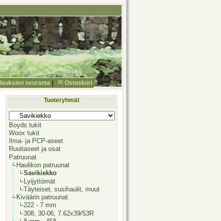
ilauksien seuranta
|
Ostoskori
Tuoteryhmät
Boyds tukit
Woox tukit
Ilma- ja PCP-aseet
Ruutiaseet ja osat
Patruunat
Haulikon patruunat
Savikiekko
Lyijyttömät
Täyteiset, susihaulit, muut
Kiväärin patruunat
222 - 7 mm
308, 30-06, 7.62x39/53R