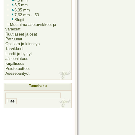
4,5 mm
5,5 mm
6,35 mm
7,62 mm - .50
Slugit
Muut ilma-asetarvikkeet ja
varaosat
Ruutiaseet ja osat
Patruunat
Optiikka ja kiinnitys
Tarvikkeet
Luodit ja hylsyt
Jälleenlataus
Kirjallisuus
Poistotuotteet
Asesepäntyöt
Tuotehaku