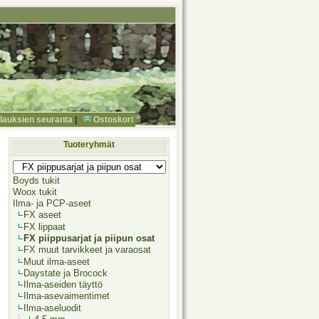
ilauksien seuranta
|
Ostoskori
Tuoteryhmät
Boyds tukit
Woox tukit
Ilma- ja PCP-aseet
FX aseet
FX lippaat
FX piippusarjat ja piipun osat
FX muut tarvikkeet ja varaosat
Muut ilma-aseet
Daystate ja Brocock
Ilma-aseiden täyttö
Ilma-asevaimentimet
Ilma-aseluodit