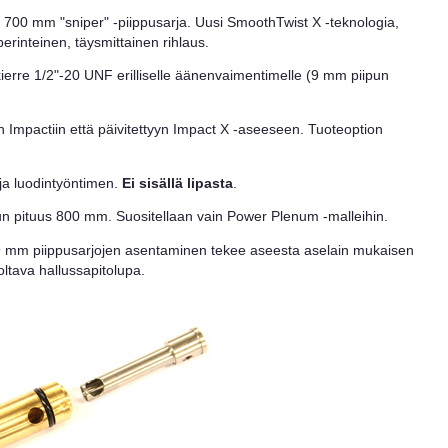
i, 700 mm "sniper" -piippusarja. Uusi SmoothTwist X -teknologia,
perinteinen, täysmittainen rihlaus.
kierre 1/2"-20 UNF erilliselle äänenvaimentimelle (9 mm piipun
 Impactiin että päivitettyyn Impact X -aseeseen. Tuoteoption
 ja luodintyöntimen.
Ei sisällä lipasta
.
un pituus 800 mm. Suositellaan vain Power Plenum -malleihin.
 mm piippusarjojen asentaminen tekee aseesta aselain mukaisen
oltava hallussapitolupa.