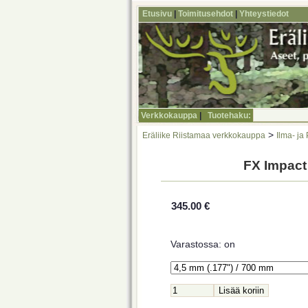
Etusivu
|
Toimitusehdot
|
Yhteystiedot
Verkkokauppa
|
Tuotehaku:
>
Eräliike Riistamaa verkkokauppa
Ilma- ja
FX Impact
345.00 €
Varastossa: on