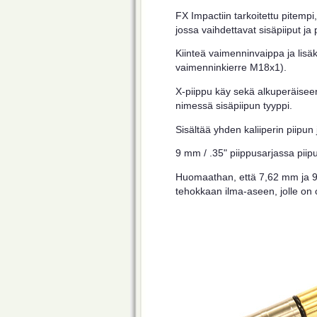
FX Impactiin tarkoitettu pitemp
jossa vaihdettavat sisäpiiput ja 
Kiinteä vaimenninvaippa ja lisä
vaimenninkierre M18x1).
X-piippu käy sekä alkuperäiseen
nimessä sisäpiipun tyyppi.
Sisältää yhden kaliiperin piipun
9 mm / .35" piippusarjassa piip
Huomaathan, että 7,62 mm ja 9
tehokkaan ilma-aseen, jolle on 