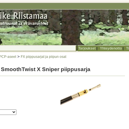
Tarjoukset
|
Yhteydenotto
|
T
>
 PCP-aseet
FX piippusarjat ja piipun osat
 SmoothTwist X Sniper piippusarja