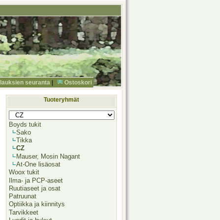
ilauksien seuranta
|
Ostoskori
Tuoteryhmät
Boyds tukit
Sako
Tikka
CZ
Mauser, Mosin Nagant
At-One lisäosat
Woox tukit
Ilma- ja PCP-aseet
Ruutiaseet ja osat
Patruunat
Optiikka ja kiinnitys
Tarvikkeet