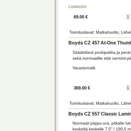
Lisätiedot
69.00 €
Toimitustavat: Matkahuolto, Lähel
Boyds CZ 457 At-One Thumb
Säädettävä poskipakka ja perän
sekä normaalille että varmint-pii
Varastomalli.
369.00 €
Toimitustavat: Matkahuolto, Lähel
Boyds CZ 557 Classic Lamin
Normaali piippu-ura, pitkälle luko
keskeltä keskelle 7.5" / 190,5 