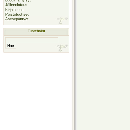
Luodit ja hylsyt
Jälleenlataus
Kirjallisuus
Poistotuotteet
Asesepäntyöt
Tuotehaku