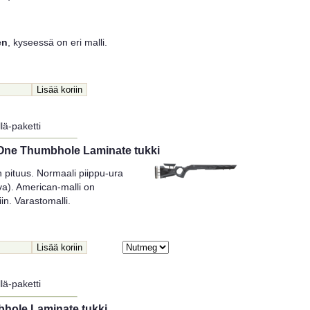
en
, kyseessä on eri malli.
lä-paketti
One Thumbhole Laminate tukki
 pituus. Normaali piippu-ura
va). American-malli on
iin. Varastomalli.
lä-paketti
hole Laminate tukki