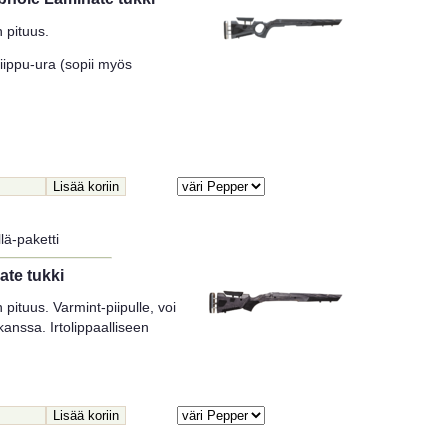
 pituus.
 piippu-ura (sopii myös
lä-paketti
te tukki
pituus. Varmint-piipulle, voi
anssa. Irtolippaalliseen