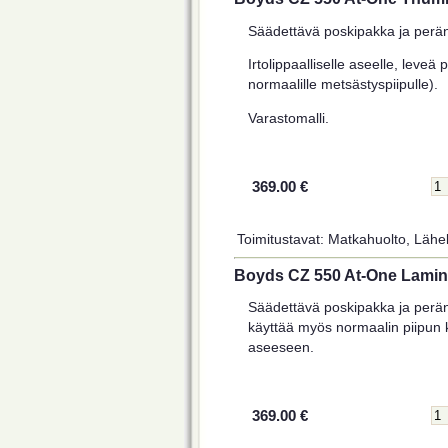
Säädettävä poskipakka ja perän
Irtolippaalliselle aseelle, leveä
normaalille metsästyspiipulle).
Varastomalli.
369.00 €
Toimitustavat: Matkahuolto, Lähel
Boyds CZ 550 At-One Lamina
Säädettävä poskipakka ja perän 
käyttää myös normaalin piipun k
aseeseen.
369.00 €