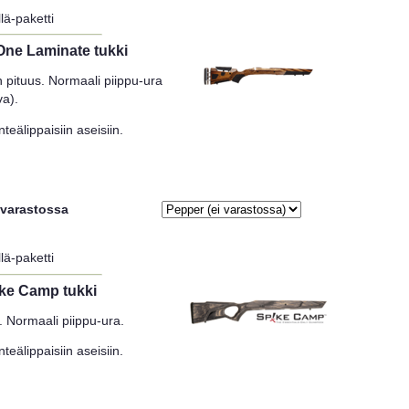
lä-paketti
One Laminate tukki
 pituus. Normaali piippu-ura
va).
teälippaisiin aseisiin.
 varastossa
lä-paketti
ke Camp tukki
. Normaali piippu-ura.
teälippaisiin aseisiin.