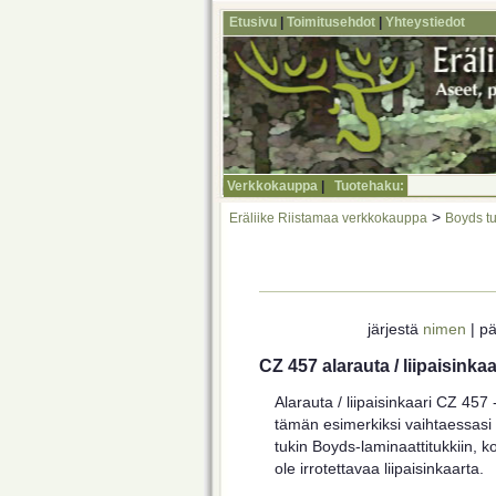
Etusivu
|
Toimitusehdot
|
Yhteystiedot
Verkkokauppa
|
Tuotehaku:
>
Eräliike Riistamaa verkkokauppa
Boyds tu
järjestä
nimen
| pä
CZ 457 alarauta / liipaisinkaa
Alarauta / liipaisinkaari CZ 457 
tämän esimerkiksi vaihtaessasi 
tukin Boyds-laminaattitukkiin, k
ole irrotettavaa liipaisinkaarta.