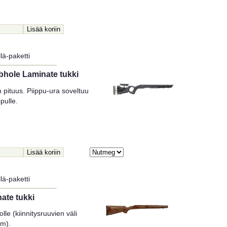
lä-paketti
hole Laminate tukki
 pituus. Piippu-ura soveltuu
pulle.
lä-paketti
ate tukki
lle (kiinnitysruuvien väli
mm).