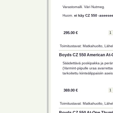
Varastomalli. Väri Nutmeg.
Huom.
ei käy CZ 550 -aseese
295.00 €
Toimitustavat: Matkahuolto, Lähel
Boyds CZ 550 American At-
Säädettävä poskipakka ja perän
(Varmint-piipulle uraa avarretta
tarkoitettu kiinteälippaisiin aseis
369.00 €
Toimitustavat: Matkahuolto, Lähel
Boyds CZ 550 At-One Thumb