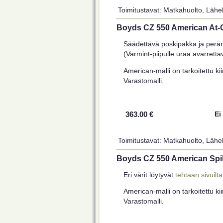
Toimitustavat: Matkahuolto, Lähel
Boyds CZ 550 American At-
Säädettävä poskipakka ja perän
(Varmint-piipulle uraa avarretta
American-malli on tarkoitettu kiin
Varastomalli.
363.00 €
Ei
Toimitustavat: Matkahuolto, Lähel
Boyds CZ 550 American Spi
Eri värit löytyvät
tehtaan sivuilta
American-malli on tarkoitettu kiin
Varastomalli.