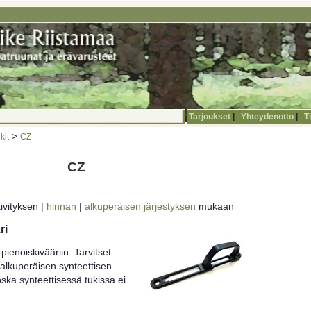
Tarjoukset
|
Yhteydenotto
|
T
>
kit
CZ
CZ
ivityksen |
hinnan
|
alkuperäisen järjestyksen
mukaan
ri
-pienoiskivääriin. Tarvitset
alkuperäisen synteettisen
oska synteettisessä tukissa ei