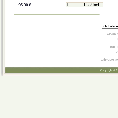
95.00 €
Pitkäni
p
Tapio
p
sähköpostio
Copyright © E