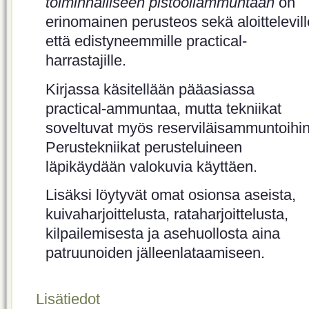
toiminnalliseen pistooliammuntaan
on
erinomainen perusteos sekä aloittelevill
että edistyneemmille practical-
harrastajille.
Kirjassa käsitellään pääasiassa
practical-ammuntaa, mutta tekniikat
soveltuvat myös reserviläisammuntoihin
Perustekniikat perusteluineen
läpikäydään valokuvia käyttäen.
Lisäksi löytyvät omat osionsa aseista,
kuivaharjoittelusta, rataharjoittelusta,
kilpailemisesta ja asehuollosta aina
patruunoiden jälleenlataamiseen.
Lisätiedot