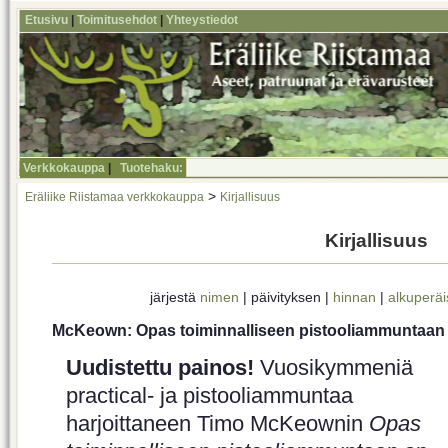
Etusivu
|
Toimitusehdot
|
Yhteystiedot
Verkkokauppa
|
Tuotehaku:
>
Eräliike Riistamaa verkkokauppa
Kirjallisuus
Kirjallisuus
järjestä
nimen
| päivityksen |
hinnan
|
alkuperäi
McKeown: Opas toiminnalliseen pistooliammuntaan
Uudistettu painos!
Vuosikymmeniä
practical- ja pistooliammuntaa
harjoittaneen Timo McKeownin
Opas