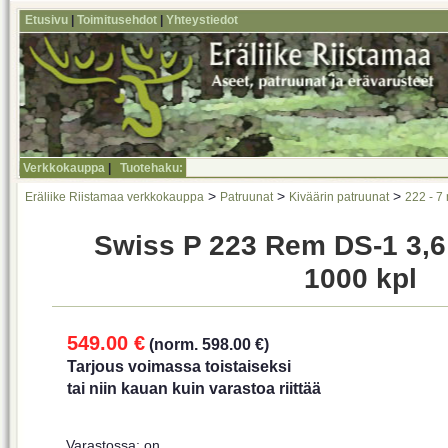
Etusivu
|
Toimitusehdot
|
Yhteystiedot
Verkkokauppa
|
Tuotehaku:
>
>
>
Eräliike Riistamaa verkkokauppa
Patruunat
Kiväärin patruunat
222 - 7
Swiss P 223 Rem DS-1 3,6 
1000 kpl
549.00 €
(norm. 598.00 €)
Tarjous voimassa toistaiseksi
tai niin kauan kuin varastoa riittää
Varastossa: on