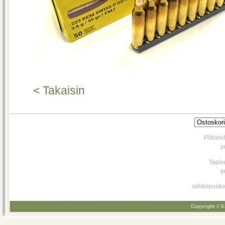
< Takaisin
Pitkäni
p
Tapio
p
sähköpostio
Copyright © E