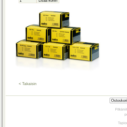
< Takaisin
Pitkäni
p
Tapio