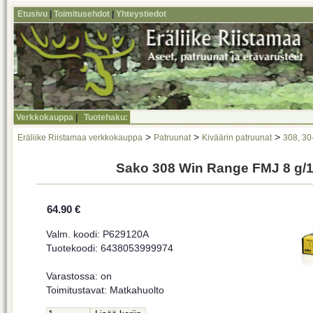
Etusivu
|
Toimitusehdot
|
Yhteystiedot
Verkkokauppa
|
Tuotehaku:
>
>
>
Eräliike Riistamaa verkkokauppa
Patruunat
Kiväärin patruunat
308, 30
Sako 308 Win Range FMJ 8 g/1
64.90 €
Valm. koodi: P629120A
Tuotekoodi: 6438053999974
Varastossa: on
Toimitustavat: Matkahuolto